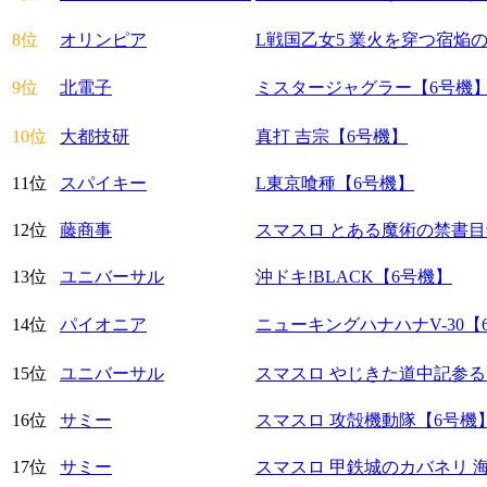
8位
オリンピア
L戦国乙女5 業火を穿つ宿焔
9位
北電子
ミスタージャグラー【6号機
10位
大都技研
真打 吉宗【6号機】
11位
スパイキー
L東京喰種【6号機】
12位
藤商事
スマスロ とある魔術の禁書目
13位
ユニバーサル
沖ドキ!BLACK【6号機】
14位
パイオニア
ニューキングハナハナV-30【
15位
ユニバーサル
スマスロ やじきた道中記参る
16位
サミー
スマスロ 攻殻機動隊【6号機
17位
サミー
スマスロ 甲鉄城のカバネリ 海