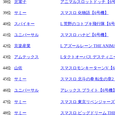
38位
北電子
アニマルスロットドッチ【6
39位
サミー
スマスロ 化物語【6号機】
40位
スパイキー
L 荒野のコトブキ飛行隊【6
41位
ユニバーサル
スマスロ ハナビ【6号機】
42位
京楽産業
L アズールレーン THE ANIM
43位
アムテックス
Lタクトオーパス デスティニ
44位
山佐
スマスロモンキーターンV【
45位
サミー
スマスロ 北斗の拳 転生の章2
46位
ユニバーサル
アレックス ブライト【6号機
47位
サミー
スマスロ 東京リベンジャーズ
48位
サミー
スマスロ ビッグドリーム THE 