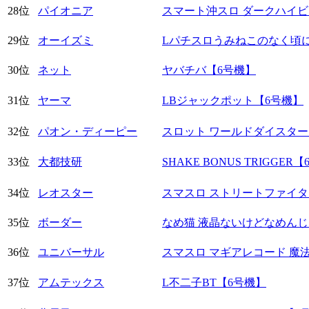
28位
パイオニア
スマート沖スロ ダークハイビ
29位
オーイズミ
Lパチスロうみねこのなく頃に
30位
ネット
ヤバチバ【6号機】
31位
ヤーマ
LBジャックポット【6号機】
32位
パオン・ディーピー
スロット ワールドダイスター
33位
大都技研
SHAKE BONUS TRIGGER
34位
レオスター
スマスロ ストリートファイタ
35位
ボーダー
なめ猫 液晶ないけどなめんじ
36位
ユニバーサル
スマスロ マギアレコード 魔
37位
アムテックス
L不二子BT【6号機】