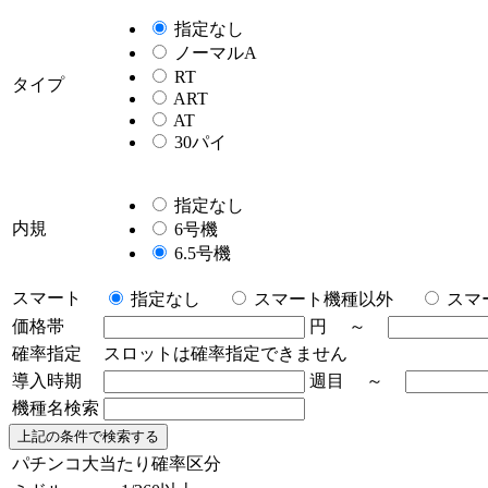
指定なし
ノーマルA
RT
タイプ
ART
AT
30パイ
指定なし
内規
6号機
6.5号機
スマート
指定なし
スマート機種以外
スマ
価格帯
円 ～
確率指定
スロットは確率指定できません
導入時期
週目 ～
機種名検索
パチンコ大当たり確率区分