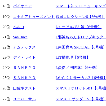
18位
パイオニア
スマート沖スロ ニューキング
19位
コナミアミューズメント
戦国コレクション6【6号機】
20位
ベルコ
Lすーぱぁびん娘【6号機】
21位
SanThree
L邪神ちゃんドロップキック
22位
アムテックス
L南国育ち SPECIAL【6号機
23位
ディ・ライト
L虚構推理【6号機】
24位
ＳＡＮＫＹＯ
L炎炎ノ消防隊2【6号機】
25位
ＳＡＮＫＹＯ
Lからくりサーカス2【6号機
26位
山佐ネクスト
スマスロケロット5BT【6号
27位
ユニバーサル
スマスロ サンダーV【6号機