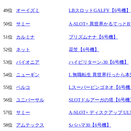
49位
オーイズミ
LBスロットGALFY【6号機】
50位
サミー
A-SLOT+ 異世界かるてっと
51位
カルミナ
プリズムナナ【6号機】
52位
ネット
花笠【6号機】
53位
パイオニア
ハイビリターン-30【6号機】
54位
ニューギン
L 無職転生 異世界行ったら
55位
ベルコ
Lスーパービンゴネオ【6号機
56位
ユニバーサル
SLOTドルアーガの塔【6号機
57位
サミー
A-SLOT+ ディスクアップ UL
58位
アムテックス
Sバハマ30【6号機】