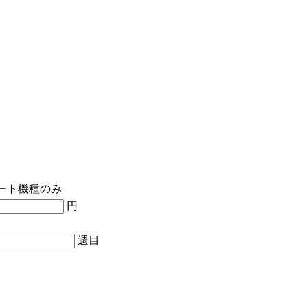
ート機種のみ
円
週目