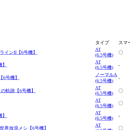
タイプ
スマ
AT
ラインII【6号機】
〇
(6.5号機)
AT
機】
-
(6.5号機)
ノーマルA
【6号機】
-
(6.5号機)
AT
々の軌跡【6号機】
〇
(6.5号機)
AT
〇
(6.5号機)
AT
機】
-
(6.5号機)
AT
世界放浪メシ【6号機】
〇