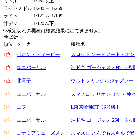
ミドル
1/260以上
ライトミドル
1/200 ～ 1/259
ライト
1/121 ～ 1/199
甘デジ
1/120以下
※検定切れの機種は検索結果に出てきません。
(全192件)
順位
メーカー
機種名
1位
パオン・ディーピー
スロット ソードアート・オン
2位
ユニバーサル
沖ドキ!ゴージャス 30Φ【6号
3位
北電子
ウルトラミラクルジャグラー
4位
ユニバーサル
スマスロ ミリオンゴッド 神
5位
エフ
L東京喰種FT【6号機】
6位
ユニバーサル
沖ドキ!ゴージャス 25Φ【6号
7位
コナミアミューズメント
スマスロ とんでもスキルで異