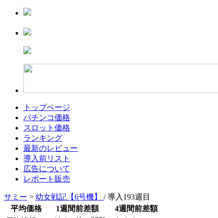
トップページ
パチンコ価格
スロット価格
ランキング
最新のレビュー
導入前リスト
広告について
レポート販売
サミー
>
幼女戦記【6号機】
/ 導入193週目
平均価格
1週間前差額
4週間前差額