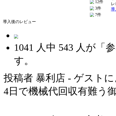
12件
レ
3件
導
7件
導入後のレビュー
1041
人中
543
人が「参
す。
投稿者
暴利店
- ゲストによ
4日で機械代回収有難う