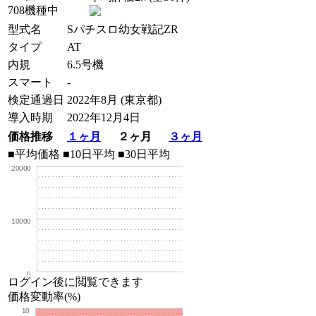
708機種中
型式名
Sパチスロ幼女戦記ZR
タイプ
AT
内規
6.5号機
スマート
-
検定通過日
2022年8月 (東京都)
導入時期
2022年12月4日
価格推移
１ヶ月
２ヶ月
３ヶ月
■平均価格
■10日平均
■30日平均
20000
10000
0
ログイン後に閲覧できます
価格変動率(%)
10