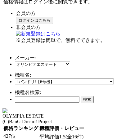
価格情報はログイン後に閲覧できます。
会員の方
ログインはこちら
非会員の方
※会員登録は簡単で、無料でできます。
メーカー:
機種名:
機種名検索:
OLYMPIA ESTATE
(C)BanG Dream! Project
価格ランキング
機種評価・レビュー
427位
平均評価1.5(全16件)