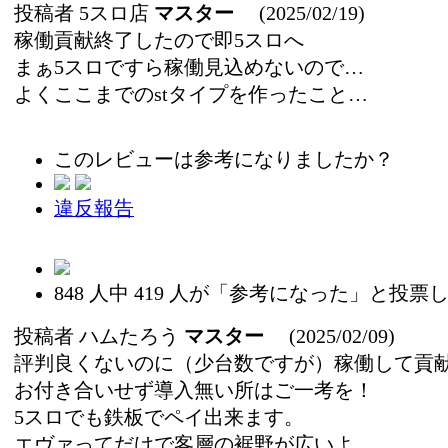
投稿者
5スロ店
マスター
(2025/02/19)
稼働貢献終了したので即5スロへ
まぁ5スロですら稼働見込めないので…
よくここまでのstタイプを作ったこと…
このレビューは参考になりましたか？
違反報告
848
人中
419
人が「参考になった」と投票し
投稿者
ハムたろう
マスター
(2025/02/09)
評判良くないのに（少台数ですが）稼働して貢
お付き合いせず導入無い所はご一考を！
5スロでも鉄板でペイ出来ます。
エヴァってだけで客層の裾野が広いよ。