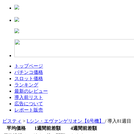
トップページ
パチンコ価格
スロット価格
ランキング
最新のレビュー
導入前リスト
広告について
レポート販売
ビスティ
>
Lシン・エヴァンゲリオン【6号機】
/ 導入81週目
平均価格
1週間前差額
4週間前差額