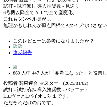
試打 -
試打無し
導入推奨数 -
見送り
6号機以降全てＡＴで全て産廃化。
これもダンベル臭が…
無理かもしれんが原点回帰でAタイプで出さな
このレビューは参考になりましたか？
違反報告
860
人中
447
人が「参考になった」と投票し
投稿者
関東連合
マスター
(2025/01/02)
試打 -
試打済み
導入推奨数 -
バラエティ
LエヴァとLバイオ１対１です。
ただそれだけの台です。