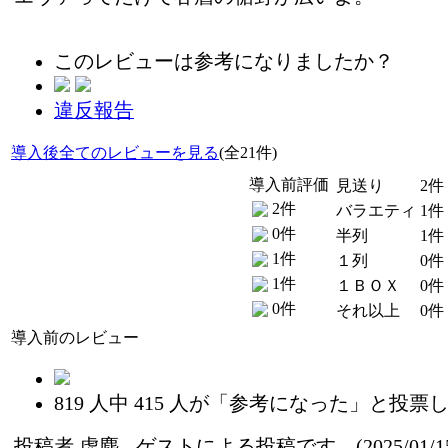
このレビューは参考になりましたか？
違反報告
導入後全てのレビューを見る
(全21件)
導入前評価
見送り
2件
2件
バラエティ
1件
0件
半列
1件
1件
１列
0件
1件
１ＢＯＸ
0件
0件
それ以上
0件
導入前のレビュー
819
人中
415
人が「参考になった」と投票し
投稿者
虚塵
- ゲストによる投稿です (2025/01/1