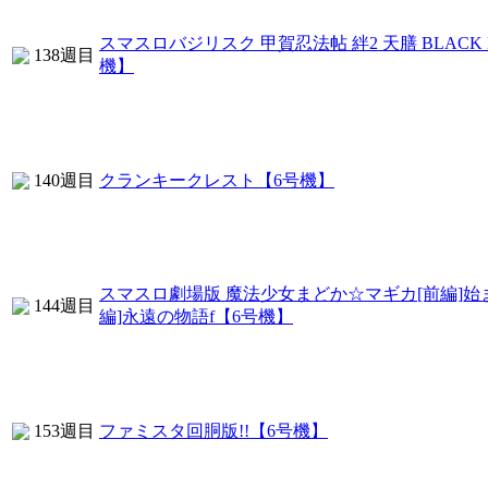
スマスロバジリスク 甲賀忍法帖 絆2 天膳 BLACK E
138週目
機】
140週目
クランキークレスト【6号機】
スマスロ劇場版 魔法少女まどか☆マギカ[前編]始ま
144週目
編]永遠の物語f【6号機】
153週目
ファミスタ回胴版!!【6号機】