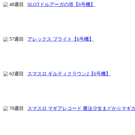
48週目
SLOTドルアーガの塔【6号機】
57週目
アレックス ブライト【6号機】
62週目
スマスロ ギルティクラウン2【6号機】
70週目
スマスロ マギアレコード 魔法少女まどか☆マギ