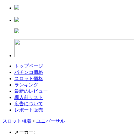
トップページ
パチンコ価格
スロット価格
ランキング
最新のレビュー
導入前リスト
広告について
レポート販売
スロット相場
>
ユニバーサル
メーカー: