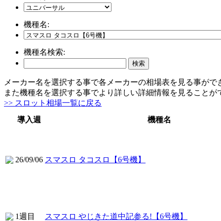
機種名:
機種名検索:
メーカー名を選択する事で各メーカーの相場表を見る事がで
また機種名を選択する事でより詳しい詳細情報を見ることが
>> スロット相場一覧に戻る
導入週
機種名
26/09/06
スマスロ タコスロ【6号機】
1週目
スマスロ やじきた道中記参る!【6号機】