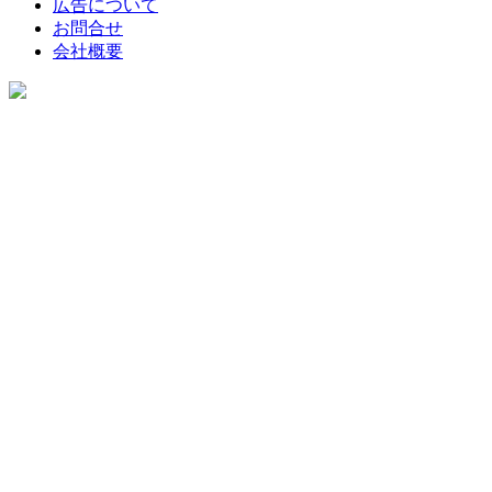
広告について
お問合せ
会社概要