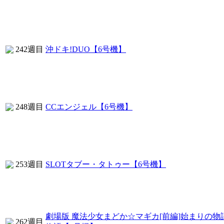
242週目
沖ドキ!DUO【6号機】
248週目
CCエンジェル【6号機】
253週目
SLOTタブー・タトゥー【6号機】
劇場版 魔法少女まどか☆マギカ[前編]始まりの物語
262週目