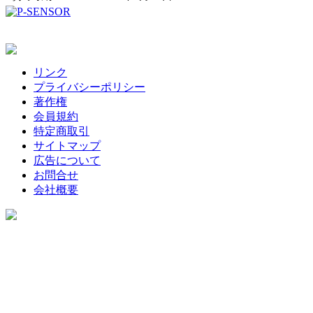
リンク
プライバシーポリシー
著作権
会員規約
特定商取引
サイトマップ
広告について
お問合せ
会社概要