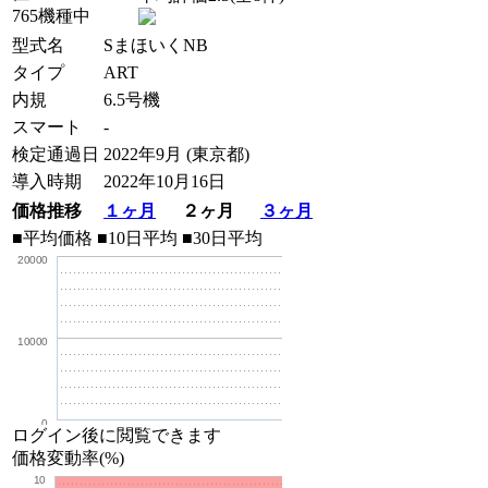
765機種中
型式名
SまほいくNB
タイプ
ART
内規
6.5号機
スマート
-
検定通過日
2022年9月 (東京都)
導入時期
2022年10月16日
価格推移
１ヶ月
２ヶ月
３ヶ月
■平均価格
■10日平均
■30日平均
20000
10000
0
ログイン後に閲覧できます
価格変動率(%)
10