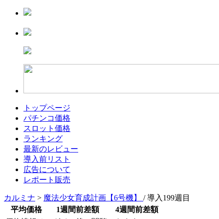
トップページ
パチンコ価格
スロット価格
ランキング
最新のレビュー
導入前リスト
広告について
レポート販売
カルミナ
>
魔法少女育成計画【6号機】
/ 導入199週目
平均価格
1週間前差額
4週間前差額