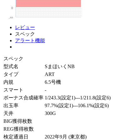
0
-10
レビュー
スペック
アラート機能
スペック
型式名
SまほいくNB
タイプ
ART
内規
6.5号機
スマート
-
ボーナス合成確率
1/243.3(設定1)---1/211.8(設定6)
出玉率
97.7%(設定1)---106.1%(設定6)
天井
300G
BIG獲得枚数
REG獲得枚数
検定通過日
2022年9月 (東京都)