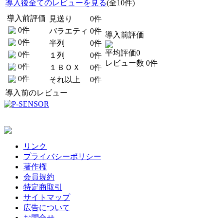
導入後全てのレビューを見る
(全10件)
導入前評価
見送り
0件
0件
バラエティ
0件
導入前評価
0件
半列
0件
平均評価0
0件
１列
0件
レビュー数 0件
0件
１ＢＯＸ
0件
0件
それ以上
0件
導入前のレビュー
リンク
プライバシーポリシー
著作権
会員規約
特定商取引
サイトマップ
広告について
お問合せ