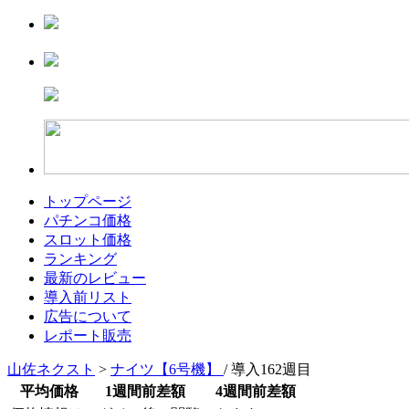
トップページ
パチンコ価格
スロット価格
ランキング
最新のレビュー
導入前リスト
広告について
レポート販売
山佐ネクスト
>
ナイツ【6号機】
/ 導入162週目
平均価格
1週間前差額
4週間前差額