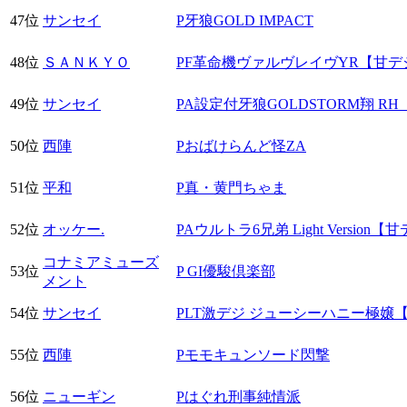
47位
サンセイ
P牙狼GOLD IMPACT
48位
ＳＡＮＫＹＯ
PF革命機ヴァルヴレイヴYR【甘デ
49位
サンセイ
PA設定付牙狼GOLDSTORM翔 R
50位
西陣
Pおばけらんど怪ZA
51位
平和
P真・黄門ちゃま
52位
オッケー.
PAウルトラ6兄弟 Light Version【
コナミアミューズ
53位
P GI優駿倶楽部
メント
54位
サンセイ
PLT激デジ ジューシーハニー極嬢
55位
西陣
Pモモキュンソード閃撃
56位
ニューギン
Pはぐれ刑事純情派