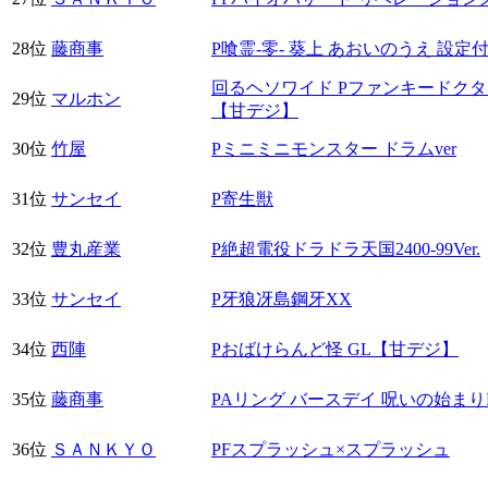
28位
藤商事
P喰霊-零- 葵上 あおいのうえ 設定付
回るヘソワイド Pファンキードクター 7
29位
マルホン
【甘デジ】
30位
竹屋
Pミニミニモンスター ドラムver
31位
サンセイ
P寄生獣
32位
豊丸産業
P絶超電役ドラドラ天国2400-99Ver.
33位
サンセイ
P牙狼冴島鋼牙XX
34位
西陣
Pおばけらんど怪 GL【甘デジ】
35位
藤商事
PAリング バースデイ 呪いの始ま
36位
ＳＡＮＫＹＯ
PFスプラッシュ×スプラッシュ