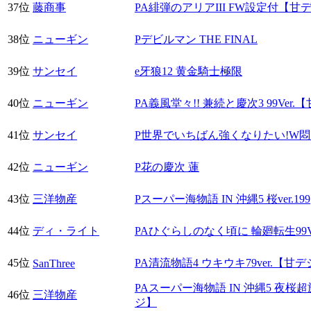
37位
藤商事
PA緋弾のアリアIII FW設定付【甘
38位
ニューギン
Pデビルマン THE FINAL
39位
サンセイ
e牙狼12 黄金騎士極限
40位
ニューギン
PA義風堂々!! 兼続と慶次3 99Ver.
41位
サンセイ
P世界でいちばん強くなりたい!W悶S
42位
ニューギン
P花の慶次 蓮
43位
三洋物産
Pスーパー海物語 IN 沖縄5 桜ver.199
44位
ディ・ライト
PAひぐらしのなく頃に 輪廻転生99V
45位
PA清流物語4 ウキウキ79ver.【甘
SanThree
PAスーパー海物語 IN 沖縄5 夜桜超旋
46位
三洋物産
ジ】