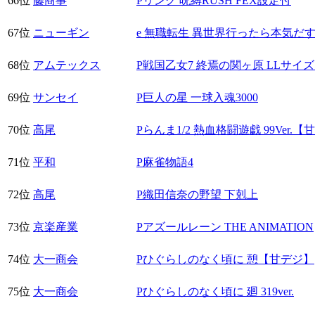
66位
藤商事
Pリング 呪縛RUSH FEX設定付
67位
ニューギン
e 無職転生 異世界行ったら本気だ
68位
アムテックス
P戦国乙女7 終焉の関ヶ原 LLサイズ 29
69位
サンセイ
P巨人の星 一球入魂3000
70位
高尾
Pらんま1/2 熱血格闘遊戯 99Ver.
71位
平和
P麻雀物語4
72位
高尾
P織田信奈の野望 下剋上
73位
京楽産業
Pアズールレーン THE ANIMATION
74位
大一商会
Pひぐらしのなく頃に 憩【甘デジ】
75位
大一商会
Pひぐらしのなく頃に 廻 319ver.