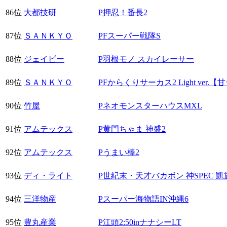
86位
大都技研
P押忍！番長2
87位
ＳＡＮＫＹＯ
PFスーパー戦隊S
88位
ジェイビー
P羽根モノ スカイレーサー
89位
ＳＡＮＫＹＯ
PFからくりサーカス2 Light ver.
90位
竹屋
PネオモンスターハウスMXL
91位
アムテックス
P黄門ちゃま 神盛2
92位
アムテックス
Pうまい棒2
93位
ディ・ライト
P世紀末・天才バカボン 神SPEC 凱
94位
三洋物産
Pスーパー海物語IN沖縄6
95位
豊丸産業
P江頭2:50inナナシーLT