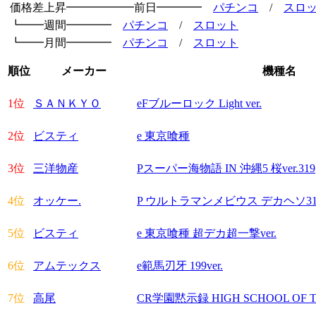
価格差上昇
━━━━━━前日━━━━
パチンコ
/
スロ
┗━━週間━━━━
パチンコ
/
スロット
┗━━月間━━━━
パチンコ
/
スロット
順位
メーカー
機種名
1位
ＳＡＮＫＹＯ
eFブルーロック Light ver.
2位
ビスティ
e 東京喰種
3位
三洋物産
Pスーパー海物語 IN 沖縄5 桜ver.319
4位
オッケー.
P ウルトラマンメビウス デカヘソ31
5位
ビスティ
e 東京喰種 超デカ超一撃ver.
6位
アムテックス
e範馬刃牙 199ver.
7位
高尾
CR学園黙示録 HIGH SCHOOL OF THE