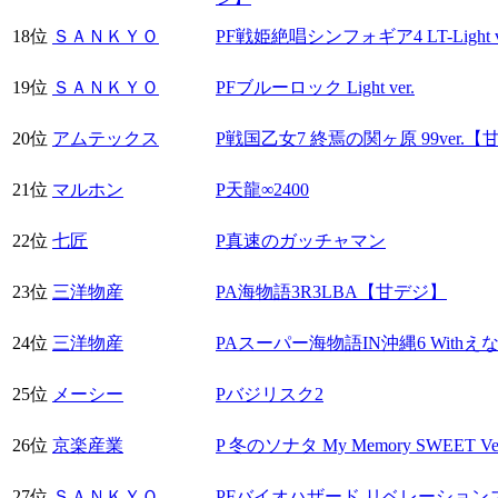
18位
ＳＡＮＫＹＯ
PF戦姫絶唱シンフォギア4 LT-Light
19位
ＳＡＮＫＹＯ
PFブルーロック Light ver.
20位
アムテックス
P戦国乙女7 終焉の関ヶ原 99ver.
21位
マルホン
P天龍∞2400
22位
七匠
P真速のガッチャマン
23位
三洋物産
PA海物語3R3LBA【甘デジ】
24位
三洋物産
PAスーパー海物語IN沖縄6 With
25位
メーシー
Pバジリスク2
26位
京楽産業
P 冬のソナタ My Memory SWEET 
27位
ＳＡＮＫＹＯ
PFバイオハザード リベレーション