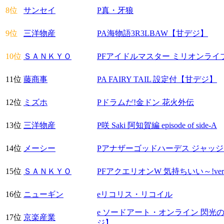
8位
サンセイ
P真・牙狼
9位
三洋物産
PA海物語3R3LBAW【甘デジ】
10位
ＳＡＮＫＹＯ
PFアイドルマスター ミリオンライブ
11位
藤商事
PA FAIRY TAIL 設定付【甘デジ】
12位
ミズホ
Pドラムだ!金ドン 花火外伝
13位
三洋物産
P咲 Saki 阿知賀編 episode of side-A
14位
メーシー
Pアナザーゴッドハーデス ジャッ
15位
ＳＡＮＫＹＯ
PFアクエリオンW 気持ちいい～!ve
16位
ニューギン
eリコリス・リコイル
e ソードアート・オンライン 閃光の軌跡
17位
京楽産業
ジ】