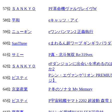
57位
ＳＡＮＫＹＯ
PF革命機ヴァルヴレイヴW
58位
平和
eキャッツ・アイ
59位
ニューギン
eワンパンマン2 正義執行
60位
eまわるん超ワープ ギンギラパラダイス 
SanThree
61位
サミー
P真・北斗無双 Re:319ver.
eFダンジョンに出会いを求めるの
62位
ＳＡＮＫＹＯ
か2
Pシン・エヴァンゲリオン PREMIU
63位
ビスティ
ジ】
64位
京楽産業
P 冬のソナタ My Memory
65位
ビスティ
P宇宙戦艦ヤマト2202 超波動 森雪 199L