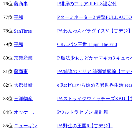
76位
藤商事
P緋弾のアリアIII FUZ設定付
77位
平和
Pターミネーター2 連撃FULL AUT
78位
PAわんわんパラダイスV【甘デジ
SanThree
79位
平和
CRルパン三世 Lupin The End
80位
京楽産業
P 魔法少女まどか☆マギカ3 キュゥべ
81位
藤商事
PA緋弾のアリア 緋弾覚醒編【甘デ
82位
大都技研
e Re:ゼロから始める異世界生活 seas
83位
三洋物産
PAストライクウィッチーズXBD【
84位
オッケー.
Pウルトラセブン 超乱舞
85位
ニューギン
PA野生の王国6【甘デジ】