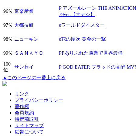
P アズールレーン THE ANIMATI
96位
京楽産業
79ver.【甘デジ】
97位
大都技研
eワールドダイスター
98位
ニューギン
e花の慶次 黄金の一撃
99位
ＳＡＮＫＹＯ
PFありふれた職業で世界最強
100
サンセイ
P GOD EATER ブラッドの覚醒 MV
位
▲このページの一番上に戻る
リンク
プライバシーポリシー
著作権
会員規約
特定商取引
サイトマップ
広告について