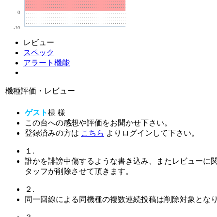
0
-10
レビュー
スペック
アラート機能
機種評価・レビュー
ゲスト
様
様
この台への感想や評価をお聞かせ下さい。
登録済みの方は
こちら
よりログインして下さい。
１.
誰かを誹謗中傷するような書き込み、またレビューに
タッフが削除させて頂きます。
２.
同一回線による同機種の複数連続投稿は削除対象とな