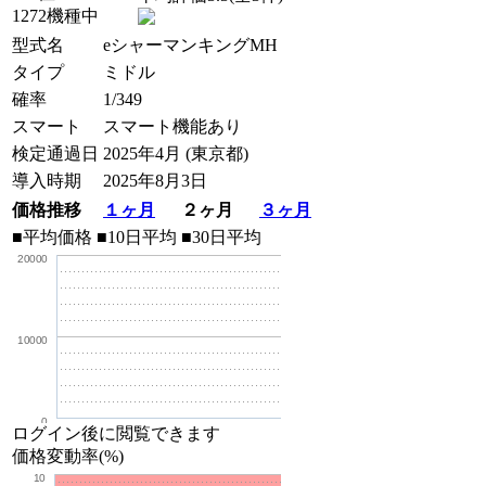
1272機種中
型式名
eシャーマンキングMH
タイプ
ミドル
確率
1/349
スマート
スマート機能あり
検定通過日
2025年4月 (東京都)
導入時期
2025年8月3日
価格推移
１ヶ月
２ヶ月
３ヶ月
■平均価格
■10日平均
■30日平均
20000
10000
0
ログイン後に閲覧できます
価格変動率(%)
10