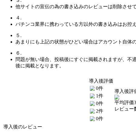
３.
他サイトの宣伝の為の書き込みのレビューは削除させ
４.
パチンコ業界に携わっている方以外の書き込みはお控
５.
あまりにも上記の状態がひどい場合はアカウント自体
６.
問題が無い場合、投稿後にすぐに掲載されますが、不
後に掲載となります。
導入後評価
0件
導入後評
1件
平均評価3
0件
レビュー数
2件
0件
導入後のレビュー