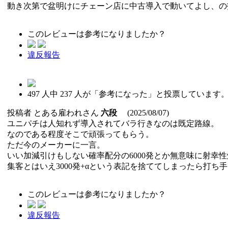
動き次第で盆明けにチェーン店に中古導入で動いてよし、の
このレビューは参考になりましたか？
違反報告
497
人中
237
人が「参考になった」と投票しています
投稿者
とある雇われさん
六段
(2025/08/07)
ユニパチは人知れず導入されてバラ行きなのは既定路線。
なのである程度そこで頑張ってもらう。
ただ今のメーカーに一言。
いい加減引けもしない確率配分の6000発とか無意味に射幸
集客とはいえ3000発+αという表記を捨ててしまったら打ち手
このレビューは参考になりましたか？
違反報告