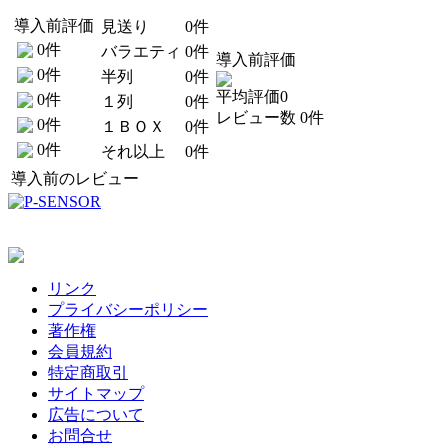
導入前評価
見送り
0件
0件
バラエティ
0件
導入前評価
0件
半列
0件
平均評価0
0件
１列
0件
レビュー数 0件
0件
１ＢＯＸ
0件
0件
それ以上
0件
導入前のレビュー
リンク
プライバシーポリシー
著作権
会員規約
特定商取引
サイトマップ
広告について
お問合せ