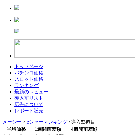
トップページ
パチンコ価格
スロット価格
ランキング
最新のレビュー
導入前リスト
広告について
レポート販売
メーシー
>
eシャーマンキング
/ 導入53週目
平均価格
1週間前差額
4週間前差額