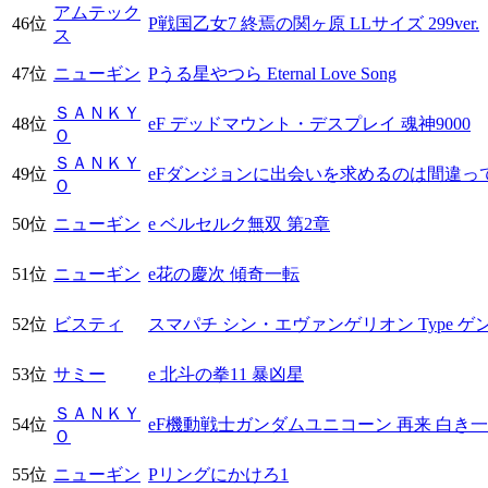
アムテック
46位
P戦国乙女7 終焉の関ヶ原 LLサイズ 299ver.
ス
47位
ニューギン
Pうる星やつら Eternal Love Song
ＳＡＮＫＹ
48位
eF デッドマウント・デスプレイ 魂神9000
Ｏ
ＳＡＮＫＹ
49位
eFダンジョンに出会いを求めるのは間違っ
Ｏ
50位
ニューギン
e ベルセルク無双 第2章
51位
ニューギン
e花の慶次 傾奇一転
52位
ビスティ
スマパチ シン・エヴァンゲリオン Type ゲ
53位
サミー
e 北斗の拳11 暴凶星
ＳＡＮＫＹ
54位
eF機動戦士ガンダムユニコーン 再来 白き
Ｏ
55位
ニューギン
Pリングにかけろ1