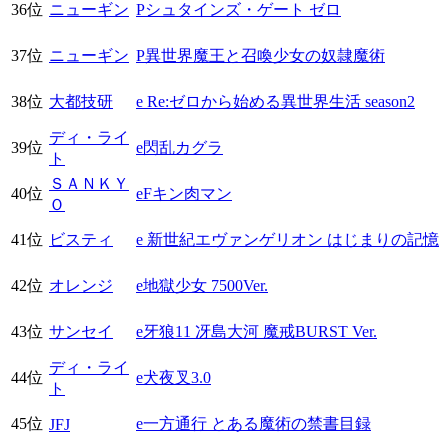
36位
ニューギン
Pシュタインズ・ゲート ゼロ
37位
ニューギン
P異世界魔王と召喚少女の奴隷魔術
38位
大都技研
e Re:ゼロから始める異世界生活 season2
ディ・ライ
39位
e閃乱カグラ
ト
ＳＡＮＫＹ
40位
eFキン肉マン
Ｏ
41位
ビスティ
e 新世紀エヴァンゲリオン はじまりの記憶
42位
オレンジ
e地獄少女 7500Ver.
43位
サンセイ
e牙狼11 冴島大河 魔戒BURST Ver.
ディ・ライ
44位
e犬夜叉3.0
ト
45位
e一方通行 とある魔術の禁書目録
JFJ