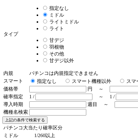
指定なし
ミドル
ライトミドル
ライト
タイプ
甘デジ
羽根物
その他
甘デジ以外
内規
パチンコは内規指定できません
スマート
指定なし
スマート機種以外
スマ
価格帯
円 ～
確率指定
1 /
～ 1 /
導入時期
週目 ～
機種名検索
パチンコ大当たり確率区分
ミドル
1/260以上