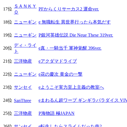
ＳＡＮＫＹ
17位
PFからくりサーカス2 運命ver.
Ｏ
18位
ニューギン
e 無職転生 異世界行ったら本気だす
19位
ニューギン
P銀河英雄伝説 Die Neue These 319ver.
ディ・ライ
20位
e真・一騎当千 軍神覚醒 396ver.
ト
21位
三洋物産
eアクダマドライブ
22位
ニューギン
e花の慶次 黄金の一撃
23位
サンセイ
eようこそ実力至上主義の教室へ
24位
eまわるん超ワープ ギンギラパラダイス VIVA
SanThree
25位
三洋物産
P海物語 極JAPAN
26位
サンセイ
e転生したらスライムだった件2