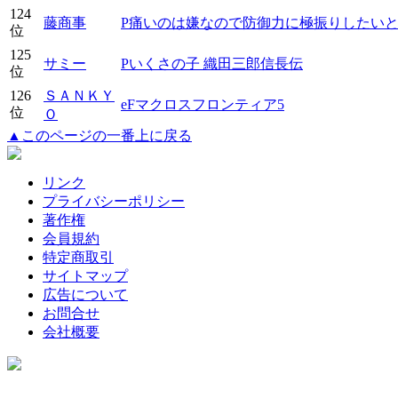
124
藤商事
P痛いのは嫌なので防御力に極振りしたい
位
125
サミー
Pいくさの子 織田三郎信長伝
位
126
ＳＡＮＫＹ
eFマクロスフロンティア5
位
Ｏ
▲このページの一番上に戻る
リンク
プライバシーポリシー
著作権
会員規約
特定商取引
サイトマップ
広告について
お問合せ
会社概要