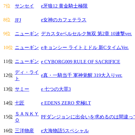
7位
サンセイ
e牙狼12 黄金騎士極限
8位
e女神のカフェテラス
JFJ
9位
ニューギン
デカスタeベルセルク無双 第2章 10連撃ver.
10位
ニューギン
eキョンシー ライトミドル 新CタイムVer.
11位
ニューギン
e CYBORG009 RULE OF SACRIFICE
ディ・ライ
12位
e真・一騎当千 軍神覚醒 319大入りver.
ト
13位
サミー
e 七つの大罪3
14位
七匠
e EDENS ZERO 究極LT
ＳＡＮＫＹ
15位
PFダンジョンに出会いを求めるのは間違っ
Ｏ
16位
三洋物産
e大海物語5スペシャル