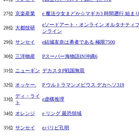
27位
京楽産業
e 魔法少女まどか☆マギカ3 時間遡行 始ま
eソードアート・オンライン オルタナティ
28位
大都技研
ンライン
29位
サンセイ
e結城友奈は勇者である 極限7500
30位
三洋物産
Pスーパー海物語IN沖縄6
31位
ニューギン
デカスタP戦国無双
32位
オッケー.
P ウルトラマンメビウス デカヘソ319
ディ・ライ
33位
e虚構推理
ト
34位
オレンジ
e リング 最恐領域
35位
サンセイ
eパリピ孔明