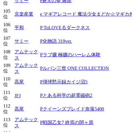
サミー
e蒼天の拳 羅龍
位
105
京楽産業
e マギアレコード 魔法少女まどか☆マギカ
位
106
平和
P ToLOVEるダークネス
位
107
サミー
P化物語 319ver.
位
108
アムテック
Pラブ嬢 極嬢のハーレム体験
位
ス
109
アムテック
Pルパン三世 ONE COLLECTION
位
ス
110
高尾
P弾球黙示録カイジ沼5
位
111
Pとある科学の超電磁砲2
JFJ
位
112
高尾
Pクイーンズブレイド奈落5400
位
113
アムテック
P戦国乙女7 終焉の関ヶ原
位
ス