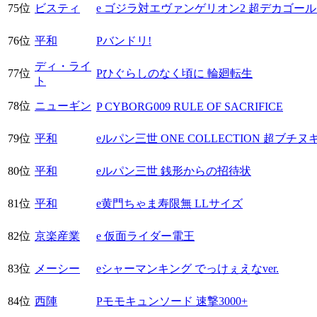
75位
ビスティ
e ゴジラ対エヴァンゲリオン2 超デカゴー
76位
平和
Pバンドリ!
ディ・ライ
77位
Pひぐらしのなく頃に 輪廻転生
ト
78位
ニューギン
P CYBORG009 RULE OF SACRIFICE
79位
平和
eルパン三世 ONE COLLECTION 超ブチヌキLT
80位
平和
eルパン三世 銭形からの招待状
81位
平和
e黄門ちゃま寿限無 LLサイズ
82位
京楽産業
e 仮面ライダー電王
83位
メーシー
eシャーマンキング でっけぇえなver.
84位
西陣
Pモモキュンソード 速撃3000+