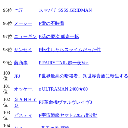
95位
七匠
スマパチ SSSS.GRIDMAN
96位
メーシー
P愛の不時着
97位
ニューギン
P花の慶次 傾奇一転
98位
サンセイ
P転生したらスライムだった件
99位
藤商事
P FAIRY TAIL 超一夜Ver.
100
P世界最高の暗殺者、異世界貴族に転生す
JFJ
位
101
オッケー.
e ULTRAMAN 2400★80
位
102
ＳＡＮＫＹ
PF革命機ヴァルヴレイヴ3
位
Ｏ
103
ビスティ
P宇宙戦艦ヤマト2202 超波動
位
104