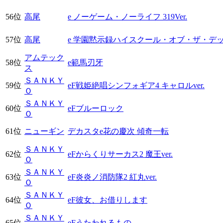
56位
高尾
e ノーゲーム・ノーライフ 319Ver.
57位
高尾
e 学園黙示録ハイスクール・オブ・ザ・デッ
アムテック
58位
e範馬刃牙
ス
ＳＡＮＫＹ
59位
eF戦姫絶唱シンフォギア4 キャロルver.
Ｏ
ＳＡＮＫＹ
60位
eFブルーロック
Ｏ
61位
ニューギン
デカスタe花の慶次 傾奇一転
ＳＡＮＫＹ
62位
eFからくりサーカス2 魔王ver.
Ｏ
ＳＡＮＫＹ
63位
eF炎炎ノ消防隊2 紅丸ver.
Ｏ
ＳＡＮＫＹ
64位
eF彼女、お借りします
Ｏ
ＳＡＮＫＹ
65位
eFうたわれるもの