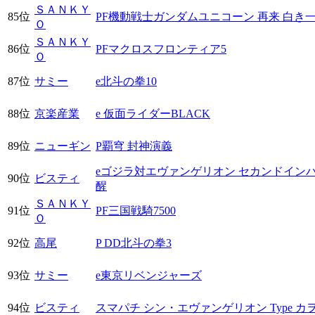
ＳＡＮＫＹ
85位
PF機動戦士ガンダムユニコーン 再来 白き
Ｏ
ＳＡＮＫＹ
86位
PFマクロスフロンティア5
Ｏ
87位
サミー
e北斗の拳10
88位
京楽産業
e 仮面ライダーBLACK
89位
ニューギン
P覇穹 封神演義
eゴジラ対エヴァンゲリオン セカンドインパ
90位
ビスティ
醒
ＳＡＮＫＹ
91位
PF三国戦騎7500
Ｏ
92位
高尾
P DD北斗の拳3
93位
サミー
e東京リベンジャーズ
94位
ビスティ
スマパチ シン・エヴァンゲリオン Type カ