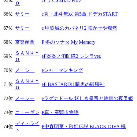
Ｏ
66位
サミー
e真・北斗無双 第5章 ドデカSTART
67位
サミー
e 甲鉄城のカバネリ2 咲かせや燦然
68位
京楽産業
P 冬のソナタ My Memory
ＳＡＮＫＹ
69位
eF炎炎ノ消防隊2 シンラver.
Ｏ
70位
メーシー
eシャーマンキング
ＳＡＮＫＹ
71位
eF BASTARD!! 暗黒の破壊神
Ｏ
72位
メーシー
eラグナドール 妖しき皇帝と終焉の夜叉姫
73位
ニューギン
P真・座頭市物語
ディ・ライ
74位
P中森明菜・歌姫伝説 BLACK DIVA 極
ト