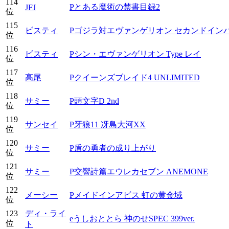
114
Pとある魔術の禁書目録2
JFJ
位
115
ビスティ
Pゴジラ対エヴァンゲリオン セカンドインパ
位
116
ビスティ
Pシン・エヴァンゲリオン Type レイ
位
117
高尾
Pクイーンズブレイド4 UNLIMITED
位
118
サミー
P頭文字D 2nd
位
119
サンセイ
P牙狼11 冴島大河XX
位
120
サミー
P盾の勇者の成り上がり
位
121
サミー
P交響詩篇エウレカセブン ANEMONE
位
122
メーシー
Pメイドインアビス 虹の黄金域
位
123
ディ・ライ
eうしおととら 神のせSPEC 399ver.
位
ト