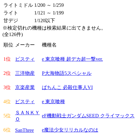
ライトミドル
1/200 ～ 1/259
ライト
1/121 ～ 1/199
甘デジ
1/120以下
※検定切れの機種は検索結果に出てきません。
(全126件)
順位
メーカー
機種名
1位
ビスティ
e 東京喰種 超デカ超一撃ver.
2位
三洋物産
P大海物語5スペシャル
3位
京楽産業
ぱちんこ 必殺仕事人VI
4位
ビスティ
e 東京喰種
ＳＡＮＫＹ
5位
eF機動戦士ガンダムSEED クライマックス
Ｏ
6位
e魔法少女リリカルなのは
SanThree