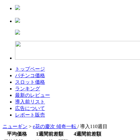
トップページ
パチンコ価格
スロット価格
ランキング
最新のレビュー
導入前リスト
広告について
レポート販売
ニューギン
>
e花の慶次 傾奇一転
/ 導入110週目
平均価格
1週間前差額
4週間前差額