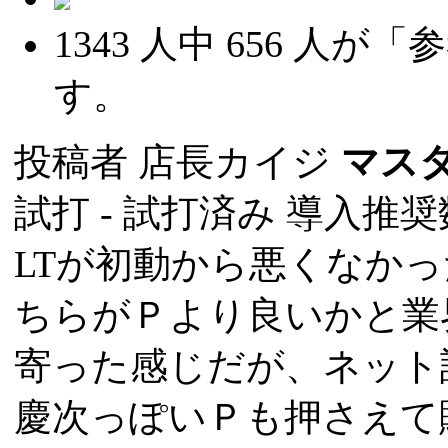
1343
人中
656
人が「参
す。
投稿者
店長カイジ
マス
試打 -
試打済み
導入推奨数
LTが初動から悪くなか
ちらがＰより良いかと業
寄った感じだが、ネット
慶次っぽいＰも押さえて