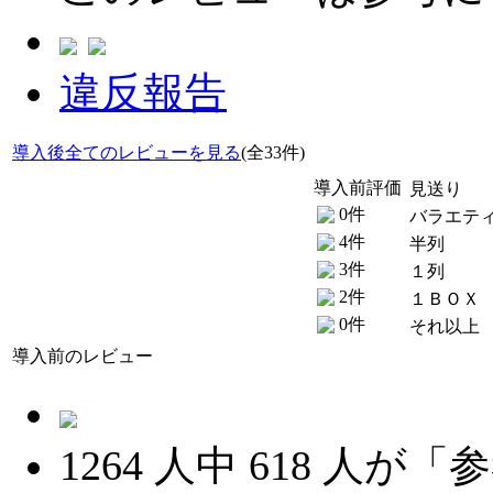
違反報告
導入後全てのレビューを見る
(全33件)
導入前評価
見送り
0件
バラエテ
4件
半列
3件
１列
2件
１ＢＯＸ
0件
それ以上
導入前のレビュー
1264
人中
618
人が「参