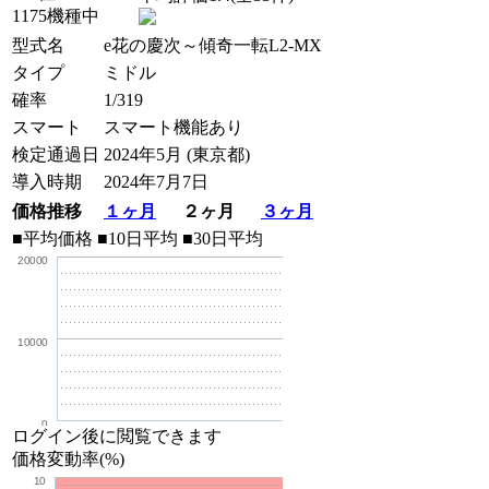
1175機種中
型式名
e花の慶次～傾奇一転L2-MX
タイプ
ミドル
確率
1/319
スマート
スマート機能あり
検定通過日
2024年5月 (東京都)
導入時期
2024年7月7日
価格推移
１ヶ月
２ヶ月
３ヶ月
■平均価格
■10日平均
■30日平均
20000
10000
0
ログイン後に閲覧できます
価格変動率(%)
10