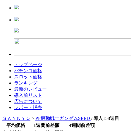
トップページ
パチンコ価格
スロット価格
ランキング
最新のレビュー
導入前リスト
広告について
レポート販売
ＳＡＮＫＹＯ
>
PF機動戦士ガンダムSEED
/ 導入158週目
平均価格
1週間前差額
4週間前差額