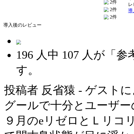
2件
レ
2件
導
2件
導入後のレビュー
196
人中
107
人が「参
す。
投稿者
反省猿
- ゲストによ
グールで十分とユーザー
９月のeリゼロとＬリコ