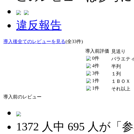
違反報告
導入後全てのレビューを見る
(全33件)
導入前評価
見送り
0件
バラエテ
4件
半列
3件
１列
1件
１ＢＯＸ
1件
それ以上
導入前のレビュー
1372
人中
695
人が「参