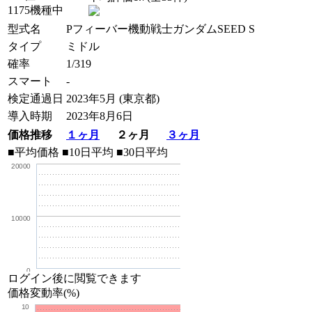
1175機種中
型式名
Pフィーバー機動戦士ガンダムSEED S
タイプ
ミドル
確率
1/319
スマート
-
検定通過日
2023年5月 (東京都)
導入時期
2023年8月6日
価格推移
１ヶ月
２ヶ月
３ヶ月
■平均価格
■10日平均
■30日平均
20000
10000
0
ログイン後に閲覧できます
価格変動率(%)
10