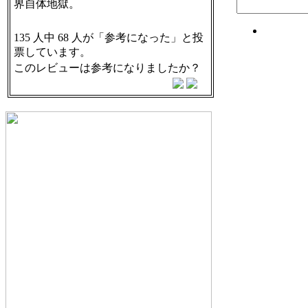
界自体地獄。
135
人中
68
人が「参考になった」と投
票しています。
このレビューは参考になりましたか？