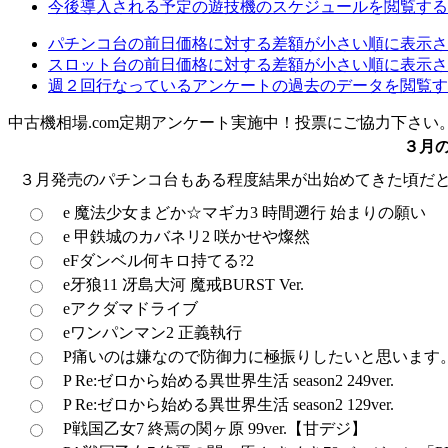
今後導入される予定の遊技機のスケジュールを閲覧する
パチンコ台の前日価格に対する差額が小さい順に表示さ
スロット台の前日価格に対する差額が小さい順に表示さ
週２回行なっているアンケートの過去のデータを閲覧す
中古機相場.com定期アンケート実施中！投票にご協力下さい
３月
３月発売のパチンコ台もある程度結果が出始めてきた頃だ
e 魔法少女まどか☆マギカ3 時間遡行 始まりの願い
e 甲鉄城のカバネリ2 咲かせや燦然
eFダンベル何キロ持てる?2
e牙狼11 冴島大河 魔戒BURST Ver.
eアクダマドライブ
eワンパンマン2 正義執行
P痛いのは嫌なので防御力に極振りしたいと思います。 極
P Re:ゼロから始める異世界生活 season2 249ver.
P Re:ゼロから始める異世界生活 season2 129ver.
P戦国乙女7 終焉の関ヶ原 99ver.【甘デジ】