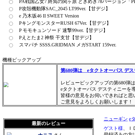
PA戦国乙女7 終焉の関ヶ原 ときめき78バージョン「
P攻殻機動隊SAC_2045 LT99ver.【甘デジ】
e 乃木坂46 II SWEET Version
PキングモンスターRUSH 67Ver.【甘デジ】
P モモキュンソード 速撃99ver.【甘デジ】
Pえとたま2 神祭 干支甘【甘デジ】
スマパチ SSSS.GRIDMAN メガSTART 159ver.
機種ピックアップ
第680弾は eタクトオーパス デ
レビューピックアップの第680弾
eタクトオーパス デスティニーを
皆様の意見をお伺いできればと思
ご意見をよろしくお願いします！
ニューギン
e
最新のレビュー
ゲスト様
、Ｉ
登録済みの方