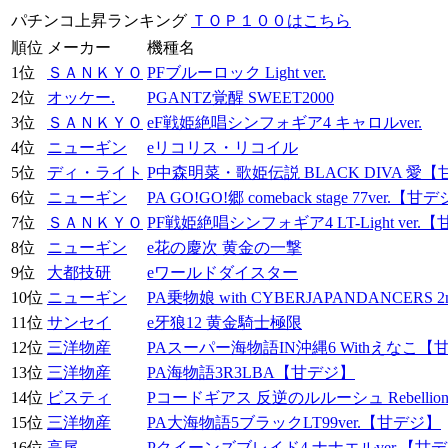
パチンコ上昇ランキング
ＴＯＰ１００はこちら
順位
メーカー
機種名
1位
ＳＡＮＫＹＯ
PFブルーロック Light ver.
2位
オッケー.
PGANTZ覚醒 SWEET2000
3位
ＳＡＮＫＹＯ
eF戦姫絶唱シンフォギア4 キャロルver.
4位
ニューギン
eリコリス・リコイル
5位
ディ・ライト
P中森明菜・歌姫伝説 BLACK DIVA 愛
6位
ニューギン
PA GO!GO!郷 comeback stage 77ver.【甘
7位
ＳＡＮＫＹＯ
PF戦姫絶唱シンフォギア4 LT-Light ver.
8位
ニューギン
e花の慶次 黄金の一撃
9位
大都技研
eワールドダイスター
10位
ニューギン
PA乗物娘 with CYBERJAPANDANCERS 2n
11位
サンセイ
e牙狼12 黄金騎士極限
12位
三洋物産
PAスーパー海物語IN沖縄6 Withえなこ【
13位
三洋物産
PA海物語3R3LBA【甘デジ】
14位
ビスティ
Pコードギアス 反逆のルルーシュ Rebellion to 
15位
三洋物産
PA大海物語5ブラックLT99ver.【甘デジ】
16位
高尾
Pクイーンズブレイド4 ナナエルver.【甘