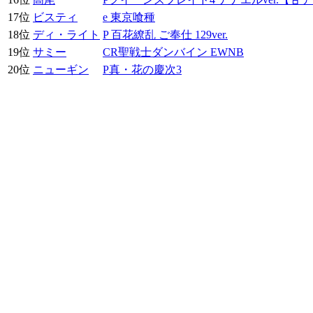
17位
ビスティ
e 東京喰種
18位
ディ・ライト
P 百花繚乱 ご奉仕 129ver.
19位
サミー
CR聖戦士ダンバイン EWNB
20位
ニューギン
P真・花の慶次3