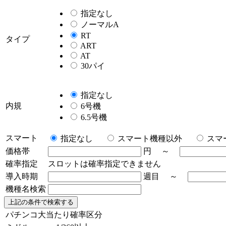
指定なし
ノーマルA
RT
タイプ
ART
AT
30パイ
指定なし
内規
6号機
6.5号機
スマート
指定なし
スマート機種以外
スマ
価格帯
円 ～
確率指定
スロットは確率指定できません
導入時期
週目 ～
機種名検索
パチンコ大当たり確率区分