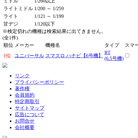
ミドル
1/260以上
ライトミドル
1/200 ～ 1/259
ライト
1/121 ～ 1/199
甘デジ
1/120以下
※検定切れの機種は検索結果に出てきません。
(全1件)
順位
メーカー
機種名
タイプ
スマ
RT
1位
ユニバーサル
スマスロ ハナビ【6号機】
〇
(6.5号機)
リンク
プライバシーポリシー
著作権
会員規約
特定商取引
サイトマップ
広告について
お問合せ
会社概要