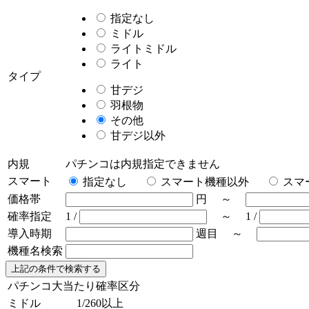
指定なし
ミドル
ライトミドル
ライト
タイプ
甘デジ
羽根物
その他
甘デジ以外
内規
パチンコは内規指定できません
スマート
指定なし
スマート機種以外
スマ
価格帯
円 ～
確率指定
1 /
～ 1 /
導入時期
週目 ～
機種名検索
パチンコ大当たり確率区分
ミドル
1/260以上