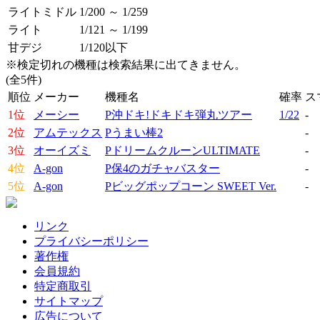
ライトミドル
1/200 ～ 1/259
ライト
1/121 ～ 1/199
甘デジ
1/120以下
※検定切れの機種は検索結果に出てきません。
(全5件)
順位
メーカー
機種名
確率
ス
1位
メーシー
P沖ドキ!ドキドキ弾丸ツアー
1/22
-
2位
アムテックス
Pうまい棒2
-
3位
オーイズミ
PドリームクルーンULTIMATE
-
4位
A-gon
P保4のガチャバスター
-
5位
A-gon
Pビッグポップコーン SWEET Ver.
-
リンク
プライバシーポリシー
著作権
会員規約
特定商取引
サイトマップ
広告について