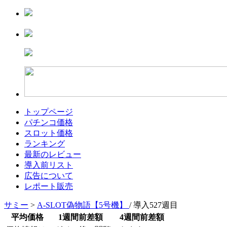
トップページ
パチンコ価格
スロット価格
ランキング
最新のレビュー
導入前リスト
広告について
レポート販売
サミー
>
A-SLOT偽物語【5号機】
/ 導入527週目
平均価格
1週間前差額
4週間前差額