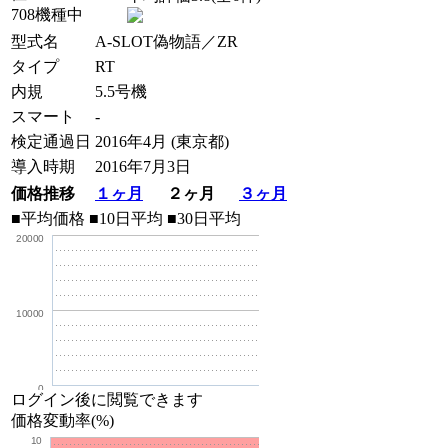
708機種中
型式名
A-SLOT偽物語／ZR
タイプ
RT
内規
5.5号機
スマート
-
検定通過日
2016年4月 (東京都)
導入時期
2016年7月3日
価格推移
１ヶ月
２ヶ月
３ヶ月
■平均価格
■10日平均
■30日平均
20000
10000
0
ログイン後に閲覧できます
価格変動率(%)
10