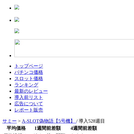
トップページ
パチンコ価格
スロット価格
ランキング
最新のレビュー
導入前リスト
広告について
レポート販売
サミー
>
A-SLOT偽物語【5号機】
/ 導入528週目
平均価格
1週間前差額
4週間前差額