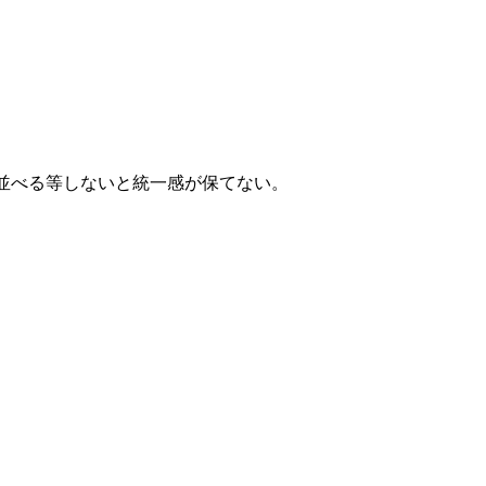
。
並べる等しないと統一感が保てない。
。