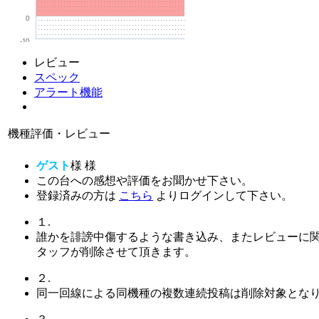
0
-10
レビュー
スペック
アラート機能
機種評価・レビュー
ゲスト
様
様
この台への感想や評価をお聞かせ下さい。
登録済みの方は
こちら
よりログインして下さい。
１.
誰かを誹謗中傷するような書き込み、またレビューに
タッフが削除させて頂きます。
２.
同一回線による同機種の複数連続投稿は削除対象とな