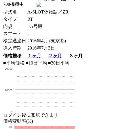
708機種中
型式名
A-SLOT偽物語／ZR
タイプ
RT
内規
5.5号機
スマート
-
検定通過日
2016年4月 (東京都)
導入時期
2016年7月3日
価格推移
１ヶ月
２ヶ月
３ヶ月
■平均価格
■10日平均
■30日平均
20000
10000
0
ログイン後に閲覧できます
価格変動率(%)
10