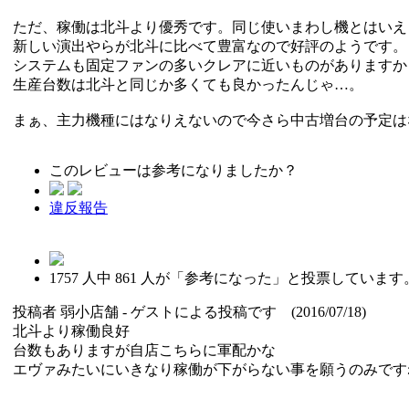
ただ、稼働は北斗より優秀です。同じ使いまわし機とはいえ
新しい演出やらが北斗に比べて豊富なので好評のようです。
システムも固定ファンの多いクレアに近いものがありますか
生産台数は北斗と同じか多くても良かったんじゃ…。
まぁ、主力機種にはなりえないので今さら中古増台の予定は
このレビューは参考になりましたか？
違反報告
1757
人中
861
人が「参考になった」と投票しています
投稿者
弱小店舗
- ゲストによる投稿です (2016/07/18)
北斗より稼働良好
台数もありますが自店こちらに軍配かな
エヴァみたいにいきなり稼働が下がらない事を願うのみですね(