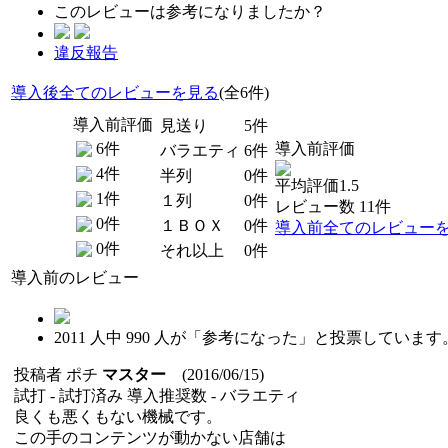
このレビューは参考になりましたか？
違反報告
導入後全てのレビューを見る
(全6件)
導入前評価
見送り
5件
6件
導入前評価
バラエティ
6件
4件
半列
0件
平均評価1.5
1件
１列
0件
レビュー数 11件
0件
１ＢＯＸ
0件
導入前全てのレビュー
0件
それ以上
0件
導入前のレビュー
2011
人中
990
人が「参考になった」と投票しています
投稿者
ポチ
マスター
(2016/06/15)
試打 -
試打済み
導入推奨数 -
バラエティ
良くも悪くもない機械です。
この手のコンテンツが動かない店舗は