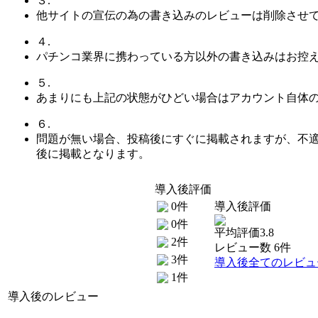
３.
他サイトの宣伝の為の書き込みのレビューは削除させ
４.
パチンコ業界に携わっている方以外の書き込みはお控
５.
あまりにも上記の状態がひどい場合はアカウント自体
６.
問題が無い場合、投稿後にすぐに掲載されますが、不
後に掲載となります。
導入後評価
0件
導入後評価
0件
平均評価3.8
2件
レビュー数 6件
3件
導入後全てのレビュ
1件
導入後のレビュー