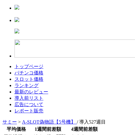
トップページ
パチンコ価格
スロット価格
ランキング
最新のレビュー
導入前リスト
広告について
レポート販売
サミー
>
A-SLOT偽物語【5号機】
/ 導入527週目
平均価格
1週間前差額
4週間前差額