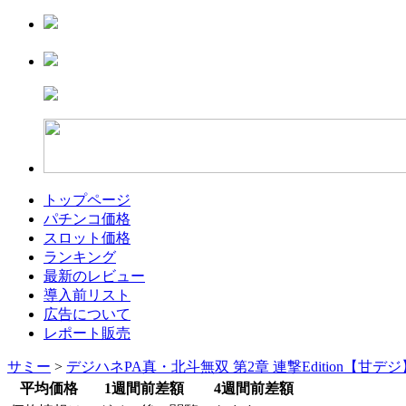
トップページ
パチンコ価格
スロット価格
ランキング
最新のレビュー
導入前リスト
広告について
レポート販売
サミー
>
デジハネPA真・北斗無双 第2章 連撃Edition【甘デ
平均価格
1週間前差額
4週間前差額