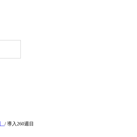
ジ】
/ 導入260週目