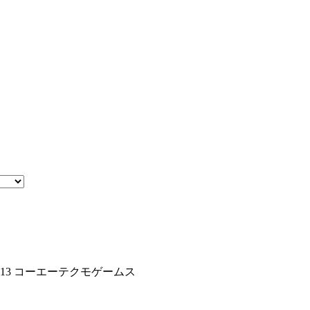
0-2013 コーエーテクモゲームス