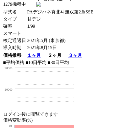
1279機種中
型式名
PAデジハネ真北斗無双第2章SSE
タイプ
甘デジ
確率
1/99
スマート
-
検定通過日
2021年5月 (東京都)
導入時期
2021年8月15日
価格推移
１ヶ月
２ヶ月
３ヶ月
■平均価格
■10日平均
■30日平均
20000
10000
0
ログイン後に閲覧できます
価格変動率(%)
10