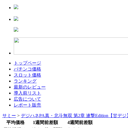
トップページ
パチンコ価格
スロット価格
ランキング
最新のレビュー
導入前リスト
広告について
レポート販売
サミー
>
デジハネPA真・北斗無双 第2章 連撃Edition【甘デ
平均価格
1週間前差額
4週間前差額