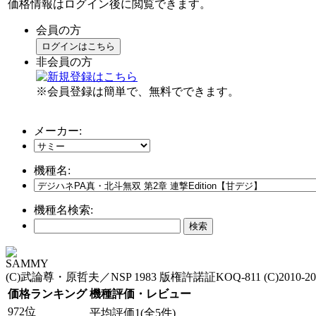
価格情報はログイン後に閲覧できます。
会員の方
ログインはこちら
非会員の方
※会員登録は簡単で、無料でできます。
メーカー:
機種名:
機種名検索:
SAMMY
(C)武論尊・原哲夫／NSP 1983 版権許諾証KOQ-811 (C)201
価格ランキング
機種評価・レビュー
972位
平均評価1(全5件)