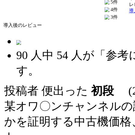
5件
レ
4件
導
3件
導入後のレビュー
90
人中
54
人が「参考
す。
投稿者
便出った
初段
(20
某オワ〇ンチャンネルの
かを証明する中古機価格