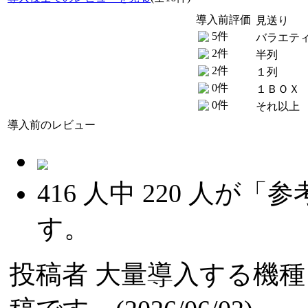
導入前評価
見送り
5件
バラエテ
2件
半列
2件
１列
0件
１ＢＯＸ
0件
それ以上
導入前のレビュー
416
人中
220
人が「参
す。
投稿者
大量導入する機種