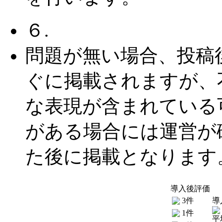
６.
問題が無い場合、投稿
ぐに掲載されますが、
な表現が含まれている
がある場合には運営が
た後に掲載となります
導入後評価
3件
導
1件
平