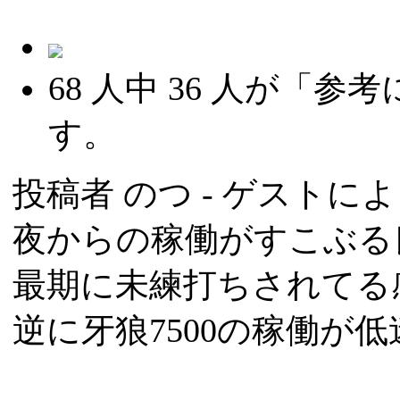
68
人中
36
人が「参考
す。
投稿者
のつ
- ゲストによる
夜からの稼働がすこぶる
最期に未練打ちされてる
逆に牙狼7500の稼働が