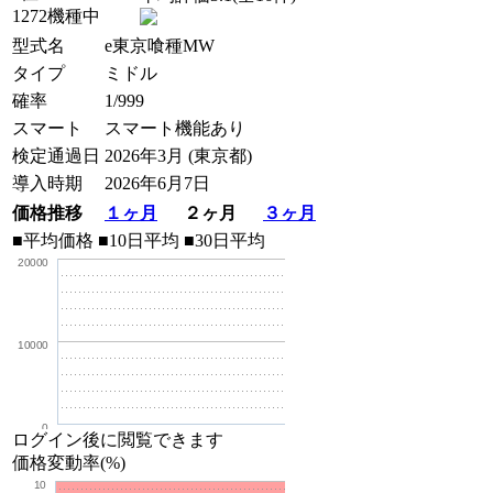
1272機種中
型式名
e東京喰種MW
タイプ
ミドル
確率
1/999
スマート
スマート機能あり
検定通過日
2026年3月 (東京都)
導入時期
2026年6月7日
価格推移
１ヶ月
２ヶ月
３ヶ月
■平均価格
■10日平均
■30日平均
20000
10000
0
ログイン後に閲覧できます
価格変動率(%)
10