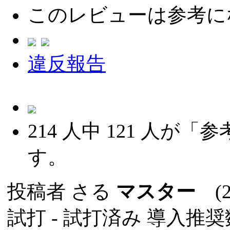
このレビューは参考に
違反報告
214
人中
121
人が「参
す。
投稿者
さる
マスター
(20
試打 -
試打済み
導入推奨数