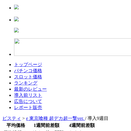
トップページ
パチンコ価格
スロット価格
ランキング
最新のレビュー
導入前リスト
広告について
レポート販売
ビスティ
>
e 東京喰種 超デカ超一撃ver.
/ 導入9週目
平均価格
1週間前差額
4週間前差額