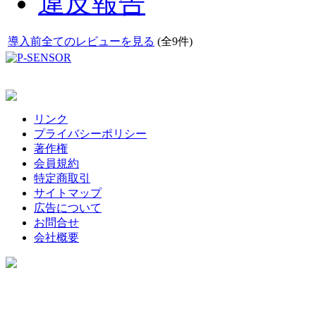
違反報告
導入前全てのレビューを見る
(全9件)
リンク
プライバシーポリシー
著作権
会員規約
特定商取引
サイトマップ
広告について
お問合せ
会社概要