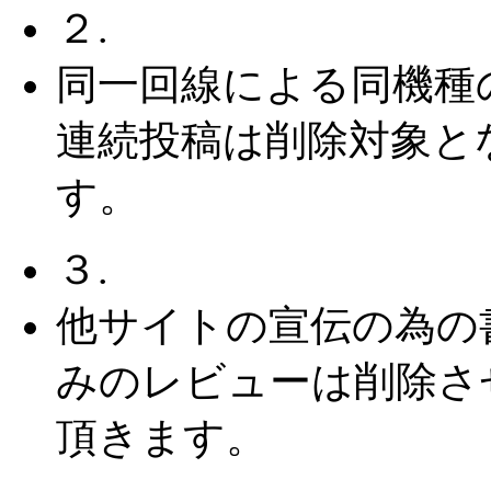
２.
同一回線による同機種
連続投稿は削除対象と
す。
３.
他サイトの宣伝の為の
みのレビューは削除さ
頂きます。