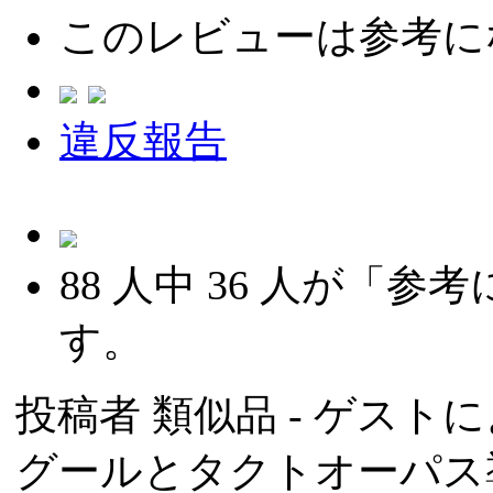
このレビューは参考に
違反報告
88
人中
36
人が「参考
す。
投稿者
類似品
- ゲストによ
グールとタクトオーパス