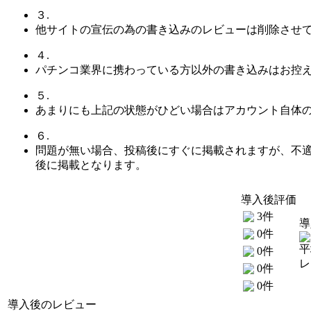
３.
他サイトの宣伝の為の書き込みのレビューは削除させ
４.
パチンコ業界に携わっている方以外の書き込みはお控
５.
あまりにも上記の状態がひどい場合はアカウント自体
６.
問題が無い場合、投稿後にすぐに掲載されますが、不
後に掲載となります。
導入後評価
3件
導
0件
平
0件
レ
0件
0件
導入後のレビュー