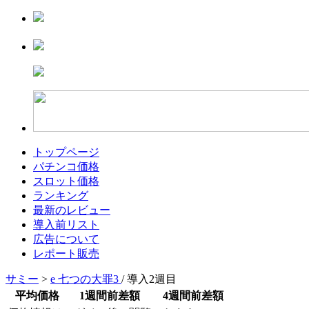
トップページ
パチンコ価格
スロット価格
ランキング
最新のレビュー
導入前リスト
広告について
レポート販売
サミー
>
e 七つの大罪3
/ 導入2週目
平均価格
1週間前差額
4週間前差額