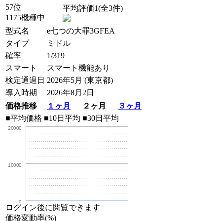
57位
平均評価1(全3件)
1175機種中
型式名
e七つの大罪3GFEA
タイプ
ミドル
確率
1/319
スマート
スマート機能あり
検定通過日
2026年5月 (東京都)
導入時期
2026年8月2日
価格推移
１ヶ月
２ヶ月
３ヶ月
■平均価格
■10日平均
■30日平均
20000
10000
0
ログイン後に閲覧できます
価格変動率(%)