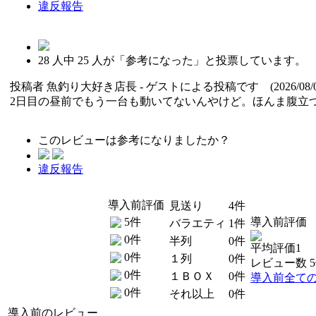
違反報告
28
人中
25
人が「参考になった」と投票しています。
投稿者
魚釣り大好き店長
- ゲストによる投稿です (2026/08/0
2日目の昼前でもう一台も動いてないんやけど。ほんま腹立
このレビューは参考になりましたか？
違反報告
導入前評価
見送り
4件
5件
導入前評価
バラエティ
1件
0件
半列
0件
平均評価1
0件
１列
0件
レビュー数 
0件
１ＢＯＸ
0件
導入前全て
0件
それ以上
0件
導入前のレビュー