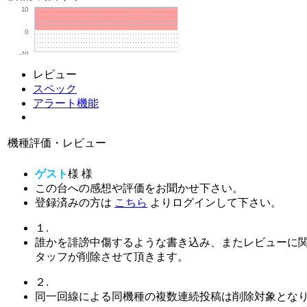
10
0
-10
レビュー
スペック
アラート機能
機種評価・レビュー
ゲスト
様
様
この台への感想や評価をお聞かせ下さい。
登録済みの方は
こちら
よりログインして下さい。
１.
誰かを誹謗中傷するような書き込み、またレビューに
タッフが削除させて頂きます。
２.
同一回線による同機種の複数連続投稿は削除対象とな