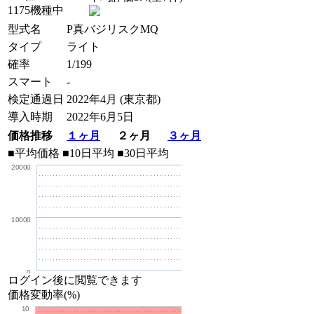
1175機種中
型式名
P真バジリスクMQ
タイプ
ライト
確率
1/199
スマート
-
検定通過日
2022年4月 (東京都)
導入時期
2022年6月5日
価格推移
１ヶ月
２ヶ月
３ヶ月
■平均価格
■10日平均
■30日平均
20000
10000
0
ログイン後に閲覧できます
価格変動率(%)
10