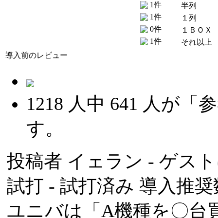
1件
半列
1件
１列
0件
１ＢＯＸ
1件
それ以上
導入前のレビュー
1218
人中
641
人が「参
す。
投稿者
イェラン
- ゲスト
試打 -
試打済み
導入推奨数
ユニバは「A機種を〇台