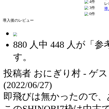
4件
レ
3件
導
0件
導入後のレビュー
880
人中
448
人が「参
す。
投稿者
おにぎり村
- ゲ
(2022/06/27)
即飛びは無かったので、
このSHINOBI7枠は