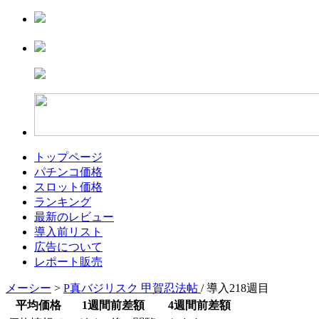
トップページ
パチンコ価格
スロット価格
ランキング
最新のレビュー
導入前リスト
広告について
レポート販売
メーシー
>
P真バジリスク 甲賀忍法帖
/ 導入218週目
平均価格
1週間前差額
4週間前差額