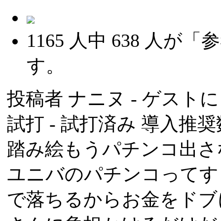
1165
人中
638
人が「参
す。
投稿者
ナニヌ
- ゲストによ
試打 -
試打済み
導入推奨数
踏み絵もうパチンコ出さ
ユニバのパチンコってす
で落ちるからお金をドブ