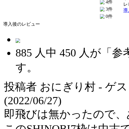
4件
レ
3件
導
0件
導入後のレビュー
885
人中
450
人が「参
す。
投稿者
おにぎり村
- ゲ
(2022/06/27)
即飛びは無かったので、
このSHINOBI7枠は