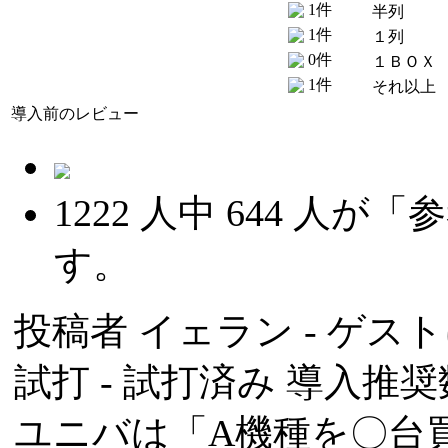
1件
半列
1件
１列
0件
１ＢＯＸ
1件
それ以上
導入前のレビュー
1222
人中
644
人が「参
す。
投稿者
イェラン
- ゲスト
試打 -
試打済み
導入推奨数
ユニバは「A機種を〇台