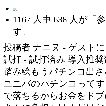
1167
人中
638
人が「参
す。
投稿者
ナニヌ
- ゲストによ
試打 -
試打済み
導入推奨数
踏み絵もうパチンコ出さ
ユニバのパチンコってす
で落ちるからお金をドブ