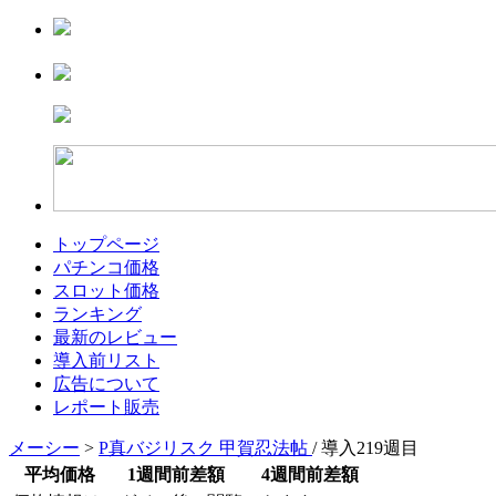
トップページ
パチンコ価格
スロット価格
ランキング
最新のレビュー
導入前リスト
広告について
レポート販売
メーシー
>
P真バジリスク 甲賀忍法帖
/ 導入219週目
平均価格
1週間前差額
4週間前差額