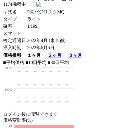
1174機種中
型式名
P真バジリスクMQ
タイプ
ライト
確率
1/199
スマート
-
検定通過日
2022年4月 (東京都)
導入時期
2022年6月5日
価格推移 １ヶ月
２ヶ月
３ヶ月
■平均価格
■10日平均
■30日平均
20000
10000
0
ログイン後に閲覧できます
価格変動率(%)
10