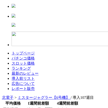
トップページ
パチンコ価格
スロット価格
ランキング
最新のレビュー
導入前リスト
広告について
レポート販売
北電子
>
ミスタージャグラー【6号機】
/ 導入107週目
平均価格
1週間前差額
4週間前差額