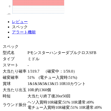
0
-10
レビュー
スペック
アラート機能
スペック
型式名
PモンスターハンターダブルクロスSFB
タイプ
ミドル
スマート
-
大当たり確率
1/319.7 （確変中：1/59.0）
確変確率
51% (電チュー入賞時:51%)
賞球
1&1&3&5&13&15 10R10カウント
大当たり出玉
10R:約1360個
時短
大当たり終了後20or50回
ヘソ入賞時10R確変:51% 10R通常:49%
ラウンド振分
電チュー入賞時10R確変:51% 10R通常:49%