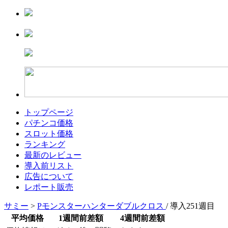
トップページ
パチンコ価格
スロット価格
ランキング
最新のレビュー
導入前リスト
広告について
レポート販売
サミー
>
Pモンスターハンターダブルクロス
/ 導入251週目
平均価格
1週間前差額
4週間前差額