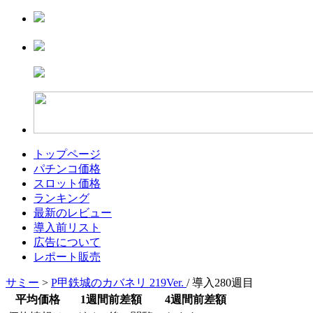
トップページ
パチンコ価格
スロット価格
ランキング
最新のレビュー
導入前リスト
広告について
レポート販売
サミー
>
P甲鉄城のカバネリ 219Ver.
/ 導入280週目
平均価格
1週間前差額
4週間前差額