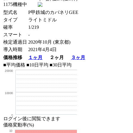
1175機種中
型式名
P甲鉄城のカバネリGEE
タイプ
ライトミドル
確率
1/219
スマート
-
検定通過日
2020年10月 (東京都)
導入時期
2021年4月4日
価格推移
１ヶ月
２ヶ月
３ヶ月
■平均価格
■10日平均
■30日平均
20000
10000
0
ログイン後に閲覧できます
価格変動率(%)
10