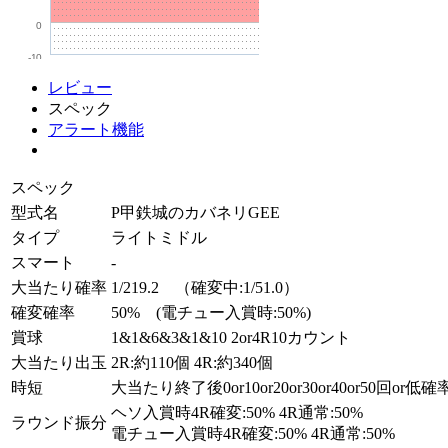
0
-10
レビュー
スペック
アラート機能
スペック
型式名
P甲鉄城のカバネリGEE
タイプ
ライトミドル
スマート
-
大当たり確率
1/219.2 （確変中:1/51.0）
確変確率
50% (電チュー入賞時:50%)
賞球
1&1&6&3&1&10 2or4R10カウント
大当たり出玉
2R:約110個 4R:約340個
時短
大当たり終了後0or10or20or30or40or50回or
ヘソ入賞時4R確変:50% 4R通常:50%
ラウンド振分
電チュー入賞時4R確変:50% 4R通常:50%