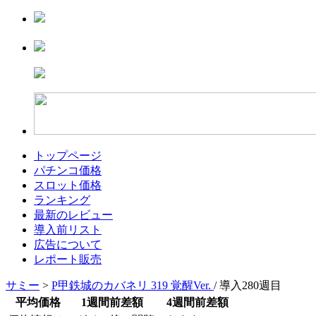
トップページ
パチンコ価格
スロット価格
ランキング
最新のレビュー
導入前リスト
広告について
レポート販売
サミー
>
P甲鉄城のカバネリ 319 覚醒Ver.
/ 導入280週目
平均価格
1週間前差額
4週間前差額