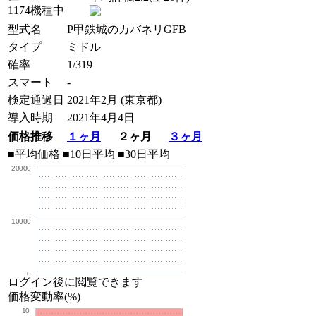
1174機種中
型式名
P甲鉄城のカバネリGFB
タイプ
ミドル
確率
1/319
スマート
-
検定通過日
2021年2月 (東京都)
導入時期
2021年4月4日
価格推移
１ヶ月
２ヶ月
３ヶ月
■平均価格
■10日平均
■30日平均
20000
10000
0
ログイン後に閲覧できます
価格変動率(%)
10