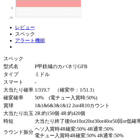
0
-10
レビュー
スペック
アラート機能
スペック
型式名
P甲鉄城のカバネリGFB
タイプ
ミドル
スマート
-
大当たり確率
1/319.7 （確変中：1/51.3）
確変確率
50% (電チュー入賞時:50%)
賞球
1&1&6&3&1&12 2or4R10カウント
大当たり出玉
2R:約150個 4R:約420個
時短
大当たり終了後0or10or20or30or40or50回or
ヘソ入賞時4R確変:50% 4R通常:50%
ラウンド振分
電チュー入賞時4R確変:50% 4R通常:50%