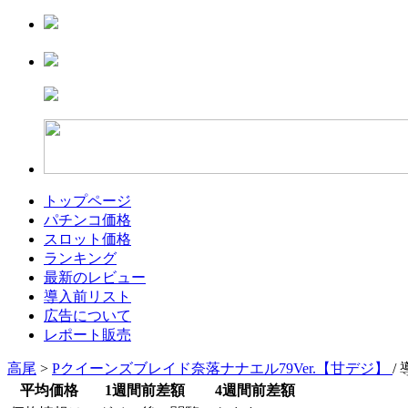
トップページ
パチンコ価格
スロット価格
ランキング
最新のレビュー
導入前リスト
広告について
レポート販売
高尾
>
Pクイーンズブレイド奈落ナナエル79Ver.【甘デジ】
/
平均価格
1週間前差額
4週間前差額