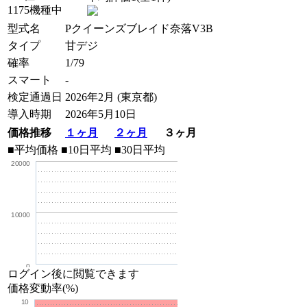
1175機種中
型式名
Pクイーンズブレイド奈落V3B
タイプ
甘デジ
確率
1/79
スマート
-
検定通過日
2026年2月 (東京都)
導入時期
2026年5月10日
価格推移
１ヶ月
２ヶ月
３ヶ月
■平均価格
■10日平均
■30日平均
20000
10000
0
ログイン後に閲覧できます
価格変動率(%)
10