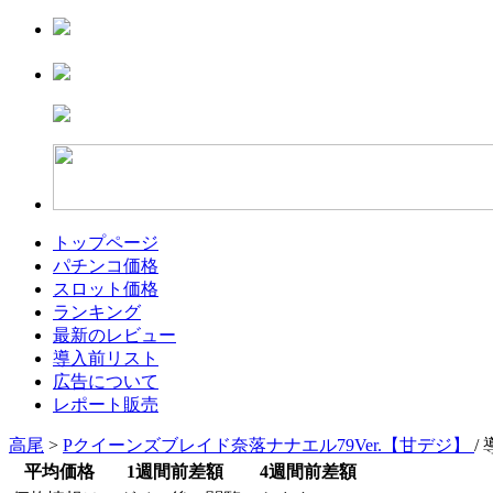
トップページ
パチンコ価格
スロット価格
ランキング
最新のレビュー
導入前リスト
広告について
レポート販売
高尾
>
Pクイーンズブレイド奈落ナナエル79Ver.【甘デジ】
/
平均価格
1週間前差額
4週間前差額