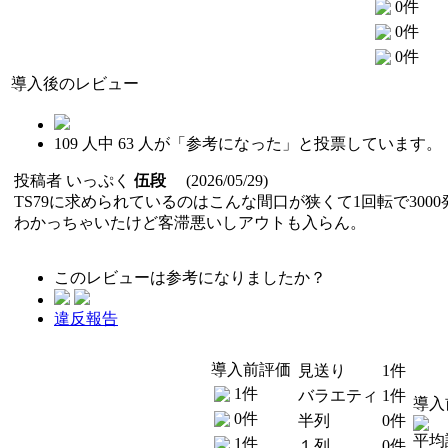
0件
0件
0件
導入後のレビュー
109
人中
63
人が「参考になった」と投票しています。
投稿者
いっぷく
伍段
(2026/05/29)
TS79に求められているのはこんな間口が狭くて1回転で30
わかっちゃいたけど客滞悪いしアウトも入らん。
このレビューは参考になりましたか？
違反報告
導入前評価
見送り
1件
1件
バラエティ
1件
導入
0件
半列
0件
平均
1件
１列
0件