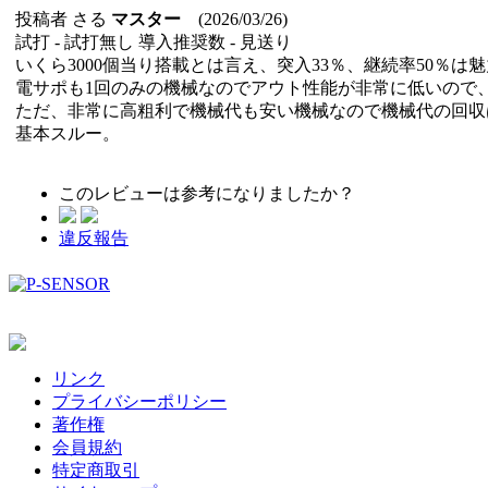
投稿者
さる
マスター
(2026/03/26)
試打 -
試打無し
導入推奨数 -
見送り
いくら3000個当り搭載とは言え、突入33％、継続率50％は
電サポも1回のみの機械なのでアウト性能が非常に低いので
ただ、非常に高粗利で機械代も安い機械なので機械代の回収
基本スルー。
このレビューは参考になりましたか？
違反報告
リンク
プライバシーポリシー
著作権
会員規約
特定商取引