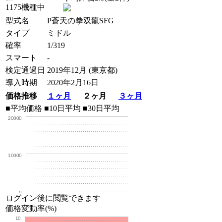
1175機種中
型式名
P蒼天の拳双龍SFG
タイプ
ミドル
確率
1/319
スマート
-
検定通過日
2019年12月 (東京都)
導入時期
2020年2月16日
価格推移
１ヶ月
２ヶ月
３ヶ月
■平均価格
■10日平均
■30日平均
20000
10000
0
ログイン後に閲覧できます
価格変動率(%)
10