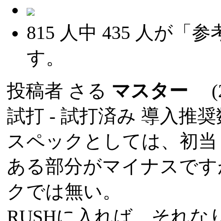
815
人中
435
人が「参
す。
投稿者
さる
マスター
(20
試打 -
試打済み
導入推奨数
スペックとしては、初当り
ある部分がマイナスです
クでは無い。
RUSHに入れば、それな