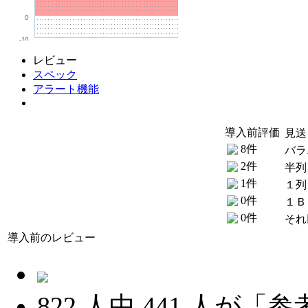
0
-10
レビュー
スペック
アラート機能
導入前評価
見送
8件
バラ
2件
半列
1件
１列
0件
１Ｂ
0件
それ
導入前のレビュー
822
人中
441
人が「参