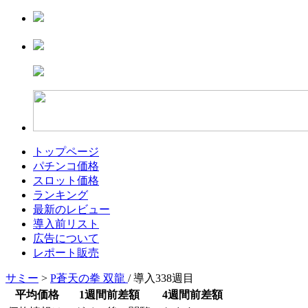
トップページ
パチンコ価格
スロット価格
ランキング
最新のレビュー
導入前リスト
広告について
レポート販売
サミー
>
P蒼天の拳 双龍
/ 導入338週目
平均価格
1週間前差額
4週間前差額