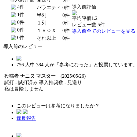
4件
導入前評価
バラエティ
0件
1件
半列
0件
平均評価1.2
0件
１列
0件
レビュー数 5件
0件
１ＢＯＸ
0件
導入前全てのレビューを見る
0件
それ以上
0件
導入前のレビュー
756
人中
384
人が「参考になった」と投票しています
投稿者
ナニヌ
マスター
(2025/05/26)
試打 -
試打済み
導入推奨数 -
見送り
私は冒険しません
このレビューは参考になりましたか？
違反報告