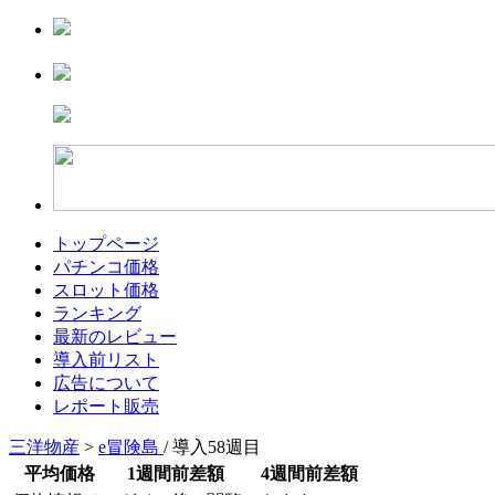
トップページ
パチンコ価格
スロット価格
ランキング
最新のレビュー
導入前リスト
広告について
レポート販売
三洋物産
>
e冒険島
/ 導入58週目
平均価格
1週間前差額
4週間前差額