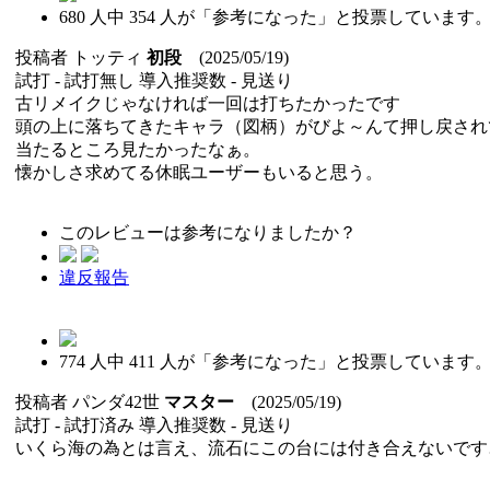
680
人中
354
人が「参考になった」と投票しています
投稿者
トッティ
初段
(2025/05/19)
試打 -
試打無し
導入推奨数 -
見送り
古リメイクじゃなければ一回は打ちたかったです
頭の上に落ちてきたキャラ（図柄）がびよ～んて押し戻され
当たるところ見たかったなぁ。
懐かしさ求めてる休眠ユーザーもいると思う。
このレビューは参考になりましたか？
違反報告
774
人中
411
人が「参考になった」と投票しています
投稿者
パンダ42世
マスター
(2025/05/19)
試打 -
試打済み
導入推奨数 -
見送り
いくら海の為とは言え、流石にこの台には付き合えないです