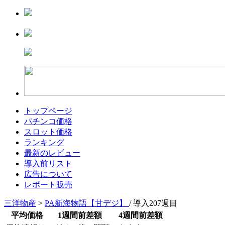
トップページ
パチンコ価格
スロット価格
ランキング
最新のレビュー
導入前リスト
広告について
レポート販売
三洋物産
>
PA新海物語【甘デジ】
/ 導入207週目
平均価格
1週間前差額
4週間前差額