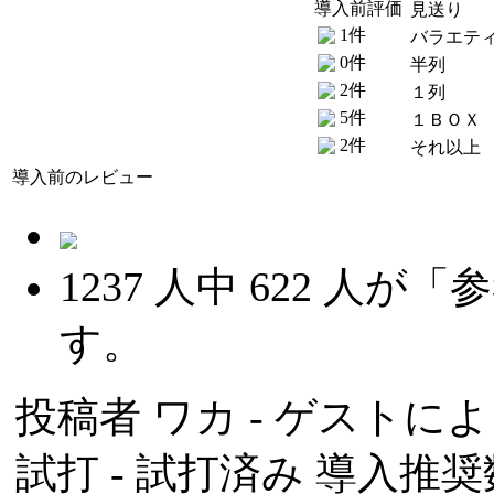
導入前評価
見送り
1件
バラエテ
0件
半列
2件
１列
5件
１ＢＯＸ
2件
それ以上
導入前のレビュー
1237
人中
622
人が「参
す。
投稿者
ワカ
- ゲストによる
試打 -
試打済み
導入推奨数