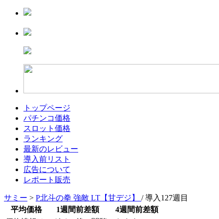
トップページ
パチンコ価格
スロット価格
ランキング
最新のレビュー
導入前リスト
広告について
レポート販売
サミー
>
P北斗の拳 強敵 LT【甘デジ】
/ 導入127週目
平均価格
1週間前差額
4週間前差額