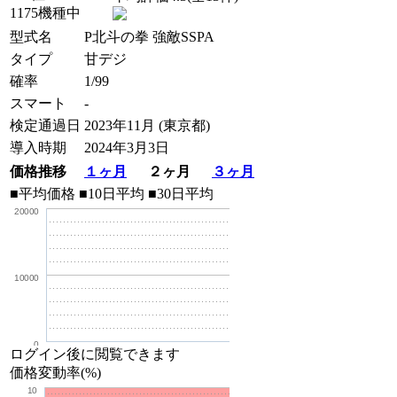
1175機種中
型式名
P北斗の拳 強敵SSPA
タイプ
甘デジ
確率
1/99
スマート
-
検定通過日
2023年11月 (東京都)
導入時期
2024年3月3日
価格推移
１ヶ月
２ヶ月
３ヶ月
■平均価格
■10日平均
■30日平均
20000
10000
0
ログイン後に閲覧できます
価格変動率(%)
10