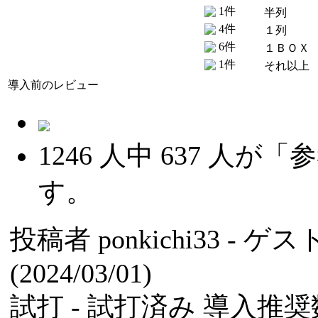
1件
半列
4件
１列
6件
１ＢＯＸ
1件
それ以上
導入前のレビュー
1246
人中
637
人が「参
す。
投稿者
ponkichi33
- ゲ
(2024/03/01)
試打 -
試打済み
導入推奨数