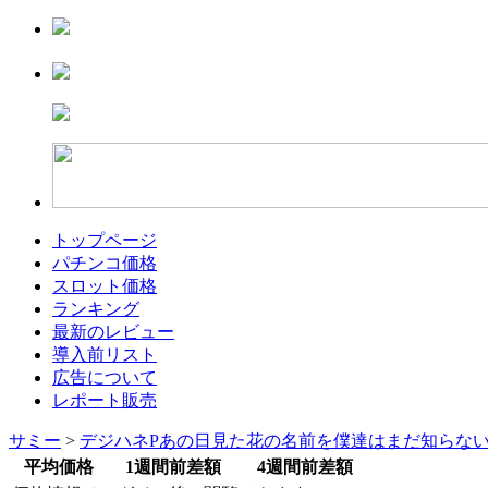
トップページ
パチンコ価格
スロット価格
ランキング
最新のレビュー
導入前リスト
広告について
レポート販売
サミー
>
デジハネPあの日見た花の名前を僕達はまだ知らな
平均価格
1週間前差額
4週間前差額