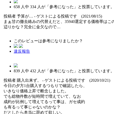
658
人中
334
人が「参考になった」と投票しています
投稿者
予算が…
- ゲストによる投稿です (2021/08/15)
まぁ甘の撤去絡みの代替えだと、35940選定する価格帯はこ
辺りかな？完全に金欠なので…
このレビューは参考になりましたか？
違反報告
839
人中
432
人が「参考になった」と投票しています
投稿者
購入出来ず。
- ゲストによる投稿です (2020/10/21)
今日の夕方1台購入するつもりで確認したら、
いきなり価格上昇で断念しました。
でも総物件数が短時間で増えていて、なお
成約が比例して増えてるって事は、ガセ成約
も有るって事じゃないのかな？
だとしたら本当に辞めて欲しい。