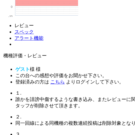
0
-10
レビュー
スペック
アラート機能
機種評価・レビュー
ゲスト
様
様
この台への感想や評価をお聞かせ下さい。
登録済みの方は
こちら
よりログインして下さい。
１.
誰かを誹謗中傷するような書き込み、またレビューに
タッフが削除させて頂きます。
２.
同一回線による同機種の複数連続投稿は削除対象とな
３.