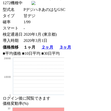
1272機種中
型式名
PデジハネあのはなGSC
タイプ
甘デジ
確率
1/99
スマート
-
検定通過日
2020年1月 (東京都)
導入時期
2020年3月1日
価格推移 １ヶ月
２ヶ月
３ヶ月
■平均価格
■10日平均
■30日平均
20000
10000
0
ログイン後に閲覧できます
価格変動率(%)
10