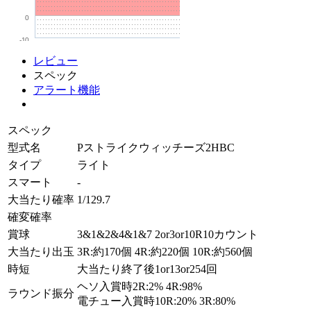
0
-10
レビュー
スペック
アラート機能
スペック
型式名
Pストライクウィッチーズ2HBC
タイプ
ライト
スマート
-
大当たり確率
1/129.7
確変確率
賞球
3&1&2&4&1&7 2or3or10R10カウント
大当たり出玉
3R:約170個 4R:約220個 10R:約560個
時短
大当たり終了後1or13or254回
ヘソ入賞時2R:2% 4R:98%
ラウンド振分
電チュー入賞時10R:20% 3R:80%