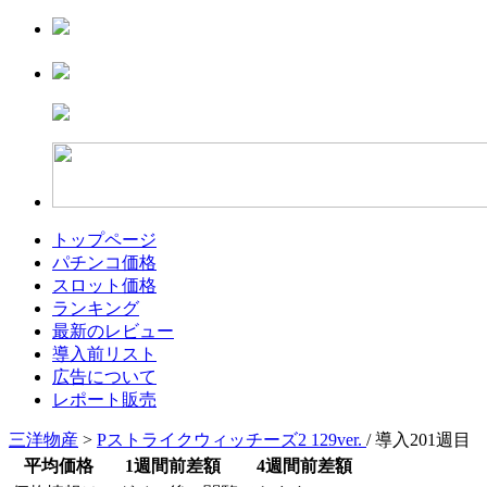
トップページ
パチンコ価格
スロット価格
ランキング
最新のレビュー
導入前リスト
広告について
レポート販売
三洋物産
>
Pストライクウィッチーズ2 129ver.
/ 導入201週目
平均価格
1週間前差額
4週間前差額