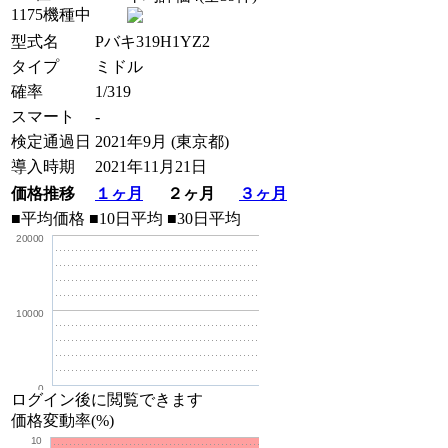
1175機種中
型式名
Pバキ319H1YZ2
タイプ
ミドル
確率
1/319
スマート
-
検定通過日
2021年9月 (東京都)
導入時期
2021年11月21日
価格推移
１ヶ月
２ヶ月
３ヶ月
■平均価格
■10日平均
■30日平均
20000
10000
0
ログイン後に閲覧できます
価格変動率(%)
10