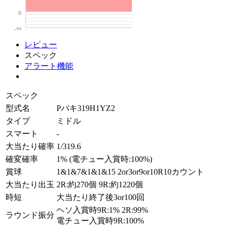
0
-10
レビュー
スペック
アラート機能
スペック
型式名
Pバキ319H1YZ2
タイプ
ミドル
スマート
-
大当たり確率
1/319.6
確変確率
1% (電チュー入賞時:100%)
賞球
1&1&7&1&1&15 2or3or9or10R10カウント
大当たり出玉
2R:約270個 9R:約1220個
時短
大当たり終了後3or100回
ヘソ入賞時9R:1% 2R:99%
ラウンド振分
電チュー入賞時9R:100%