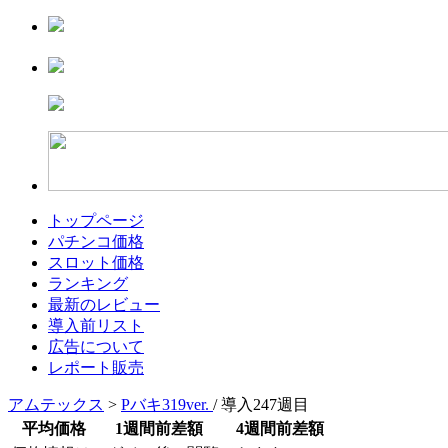
トップページ
パチンコ価格
スロット価格
ランキング
最新のレビュー
導入前リスト
広告について
レポート販売
アムテックス
>
Pバキ319ver.
/ 導入247週目
平均価格
1週間前差額
4週間前差額