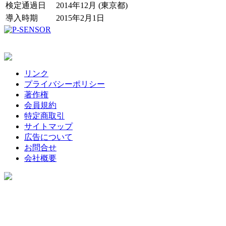
検定通過日
2014年12月 (東京都)
導入時期
2015年2月1日
リンク
プライバシーポリシー
著作権
会員規約
特定商取引
サイトマップ
広告について
お問合せ
会社概要