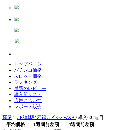
トップページ
パチンコ価格
スロット価格
ランキング
最新のレビュー
導入前リスト
広告について
レポート販売
高尾
>
CR弾球黙示録カイジ3 WXA
/ 導入601週目
平均価格
1週間前差額
4週間前差額