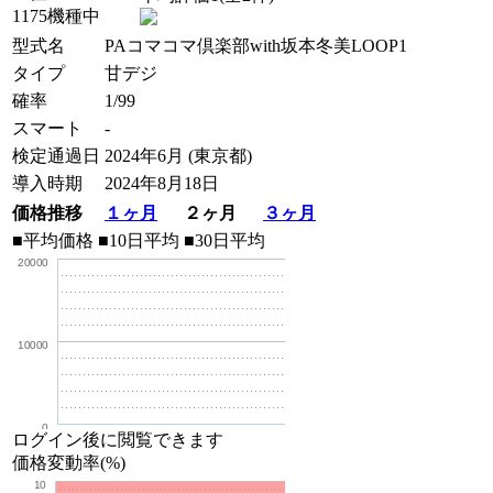
1175機種中
型式名
PAコマコマ倶楽部with坂本冬美LOOP1
タイプ
甘デジ
確率
1/99
スマート
-
検定通過日
2024年6月 (東京都)
導入時期
2024年8月18日
価格推移
１ヶ月
２ヶ月
３ヶ月
■平均価格
■10日平均
■30日平均
20000
10000
0
ログイン後に閲覧できます
価格変動率(%)
10