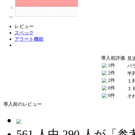
0
-10
レビュー
スペック
アラート機能
導入前評価
見
1件
バ
2件
半
2件
１
0件
１
0件
そ
導入前のレビュー
561
人中
290
人が「参