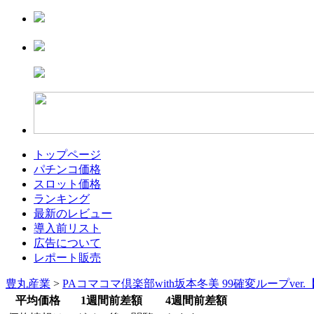
トップページ
パチンコ価格
スロット価格
ランキング
最新のレビュー
導入前リスト
広告について
レポート販売
豊丸産業
>
PAコマコマ倶楽部with坂本冬美 99確変ループver
平均価格
1週間前差額
4週間前差額