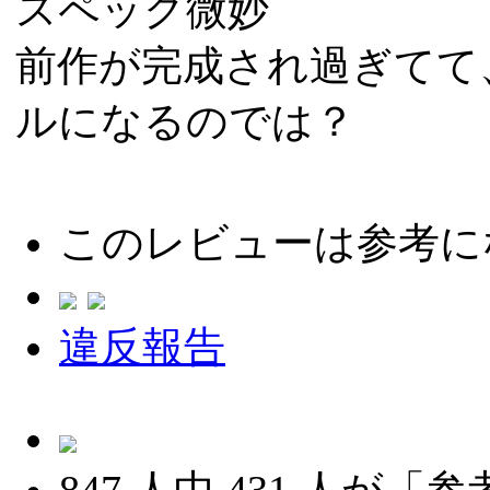
スペック微妙
前作が完成され過ぎてて
ルになるのでは？
このレビューは参考に
違反報告
847
人中
431
人が「参