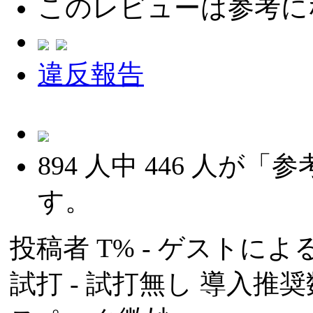
このレビューは参考に
違反報告
894
人中
446
人が「参
す。
投稿者
T%
- ゲストによる投
試打 -
試打無し
導入推奨数