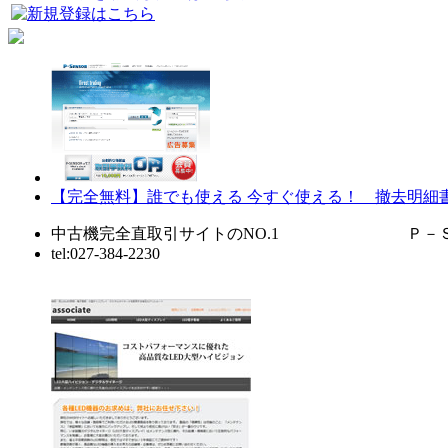
【完全無料】誰でも使える 今すぐ使える！ 撤去明細
中古機完全直取引サイトのNO.1 Ｐ－ＳＥ
tel:027-384-2230