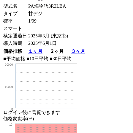
型式名
PA海物語3R3LBA
タイプ
甘デジ
確率
1/99
スマート
-
検定通過日
2025年3月 (東京都)
導入時期
2025年6月1日
価格推移
１ヶ月
２ヶ月
３ヶ月
■平均価格
■10日平均
■30日平均
20000
10000
0
ログイン後に閲覧できます
価格変動率(%)
10