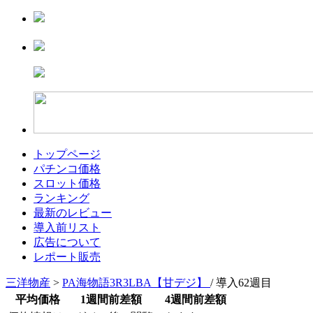
トップページ
パチンコ価格
スロット価格
ランキング
最新のレビュー
導入前リスト
広告について
レポート販売
三洋物産
>
PA海物語3R3LBA【甘デジ】
/ 導入62週目
平均価格
1週間前差額
4週間前差額