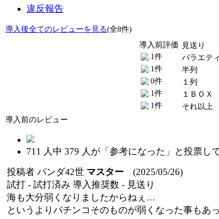
違反報告
導入後全てのレビューを見る
(全8件)
導入前評価
見送り
1件
バラエテ
1件
半列
0件
１列
1件
１ＢＯＸ
1件
それ以上
導入前のレビュー
711
人中
379
人が「参考になった」と投票し
投稿者
パンダ42世
マスター
(2025/05/26)
試打 -
試打済み
導入推奨数 -
見送り
海も大分弱くなりましたからねぇ…
というよりパチンコそのものが弱くなった事もあ