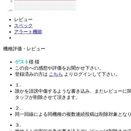
0
-10
レビュー
スペック
アラート機能
機種評価・レビュー
ゲスト
様
様
この台への感想や評価をお聞かせ下さい。
登録済みの方は
こちら
よりログインして下さい。
１.
誰かを誹謗中傷するような書き込み、またレビューに
タッフが削除させて頂きます。
２.
同一回線による同機種の複数連続投稿は削除対象とな
３.