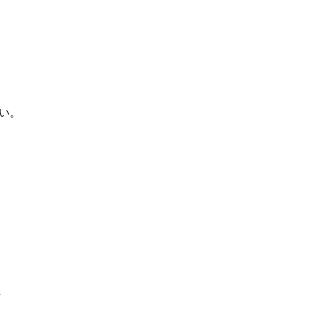
。
い。
件