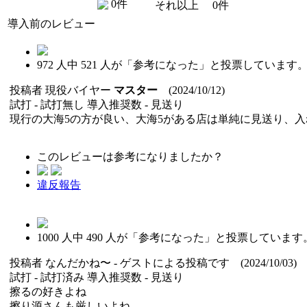
0件
それ以上
0件
導入前のレビュー
972
人中
521
人が「参考になった」と投票しています
投稿者
現役バイヤー
マスター
(2024/10/12)
試打 -
試打無し
導入推奨数 -
見送り
現行の大海5の方が良い、大海5がある店は単純に見送り、
このレビューは参考になりましたか？
違反報告
1000
人中
490
人が「参考になった」と投票しています
投稿者
なんだかね〜
- ゲストによる投稿です (2024/10/03)
試打 -
試打済み
導入推奨数 -
見送り
擦るの好きよね
擦り源さんも厳しいよね