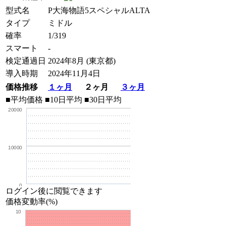
型式名
P大海物語5スペシャルALTA
タイプ
ミドル
確率
1/319
スマート
-
検定通過日
2024年8月 (東京都)
導入時期
2024年11月4日
価格推移
１ヶ月
２ヶ月
３ヶ月
■平均価格
■10日平均
■30日平均
20000
10000
0
ログイン後に閲覧できます
価格変動率(%)
10