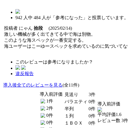
942
人中
484
人が「参考になった」と投票しています
投稿者
にゃん
拾段
(2025/02/14)
激しい機械が多く出てきてる中で海は別物。
このような海スペックが一番安定する。
海ユーザーはこーゆースペックを求めているのに気づいてな
このレビューは参考になりましたか？
違反報告
導入後全てのレビューを見る
(全11件)
導入前評価
見送り
3件
1件
バラエティ
0件
導入前評価
2件
半列
0件
平均評価1.6
0件
１列
0件
レビュー数 3
0件
１ＢＯＸ
0件