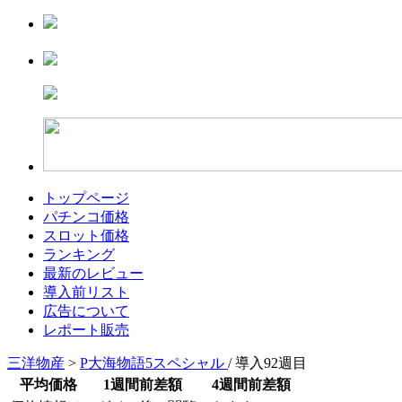
トップページ
パチンコ価格
スロット価格
ランキング
最新のレビュー
導入前リスト
広告について
レポート販売
三洋物産
>
P大海物語5スペシャル
/ 導入92週目
平均価格
1週間前差額
4週間前差額