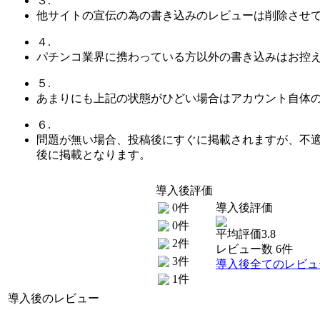
３.
他サイトの宣伝の為の書き込みのレビューは削除させ
４.
パチンコ業界に携わっている方以外の書き込みはお控
５.
あまりにも上記の状態がひどい場合はアカウント自体
６.
問題が無い場合、投稿後にすぐに掲載されますが、不
後に掲載となります。
導入後評価
0件
導入後評価
0件
平均評価3.8
2件
レビュー数 6件
3件
導入後全てのレビュ
1件
導入後のレビュー