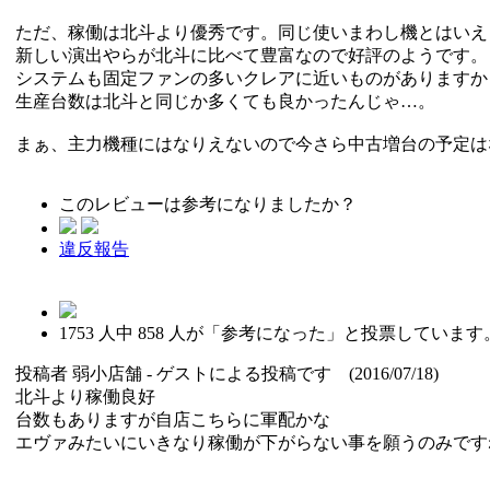
ただ、稼働は北斗より優秀です。同じ使いまわし機とはいえ
新しい演出やらが北斗に比べて豊富なので好評のようです。
システムも固定ファンの多いクレアに近いものがありますか
生産台数は北斗と同じか多くても良かったんじゃ…。
まぁ、主力機種にはなりえないので今さら中古増台の予定は
このレビューは参考になりましたか？
違反報告
1753
人中
858
人が「参考になった」と投票しています
投稿者
弱小店舗
- ゲストによる投稿です (2016/07/18)
北斗より稼働良好
台数もありますが自店こちらに軍配かな
エヴァみたいにいきなり稼働が下がらない事を願うのみですね(