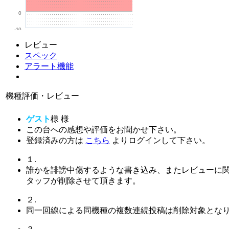
0
-10
レビュー
スペック
アラート機能
機種評価・レビュー
ゲスト
様
様
この台への感想や評価をお聞かせ下さい。
登録済みの方は
こちら
よりログインして下さい。
１.
誰かを誹謗中傷するような書き込み、またレビューに
タッフが削除させて頂きます。
２.
同一回線による同機種の複数連続投稿は削除対象とな