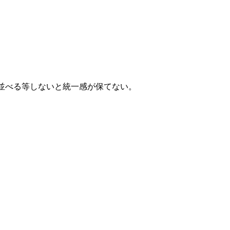
。
並べる等しないと統一感が保てない。
。