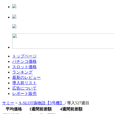
トップページ
パチンコ価格
スロット価格
ランキング
最新のレビュー
導入前リスト
広告について
レポート販売
サミー
>
A-SLOT偽物語【5号機】
/ 導入527週目
平均価格
1週間前差額
4週間前差額