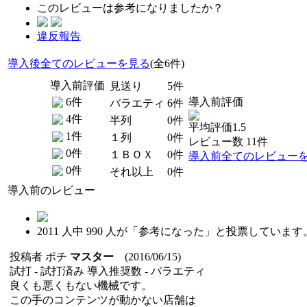
このレビューは参考になりましたか？
違反報告
導入後全てのレビューを見る
(全6件)
導入前評価
見送り
5件
6件
導入前評価
バラエティ
6件
4件
半列
0件
平均評価1.5
1件
１列
0件
レビュー数 11件
0件
１ＢＯＸ
0件
導入前全てのレビュー
0件
それ以上
0件
導入前のレビュー
2011
人中
990
人が「参考になった」と投票しています
投稿者
ポチ
マスター
(2016/06/15)
試打 -
試打済み
導入推奨数 -
バラエティ
良くも悪くもない機械です。
この手のコンテンツが動かない店舗は