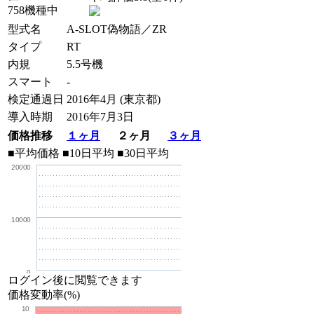
758機種中
型式名
A-SLOT偽物語／ZR
タイプ
RT
内規
5.5号機
スマート
-
検定通過日
2016年4月 (東京都)
導入時期
2016年7月3日
価格推移
１ヶ月
２ヶ月
３ヶ月
■平均価格
■10日平均
■30日平均
20000
10000
0
ログイン後に閲覧できます
価格変動率(%)
10