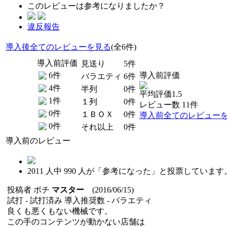
このレビューは参考になりましたか？
違反報告
導入後全てのレビューを見る
(全6件)
導入前評価
見送り
5件
6件
導入前評価
バラエティ
6件
4件
半列
0件
平均評価1.5
1件
１列
0件
レビュー数 11件
0件
１ＢＯＸ
0件
導入前全てのレビュー
0件
それ以上
0件
導入前のレビュー
2011
人中
990
人が「参考になった」と投票しています
投稿者
ポチ
マスター
(2016/06/15)
試打 -
試打済み
導入推奨数 -
バラエティ
良くも悪くもない機械です。
この手のコンテンツが動かない店舗は