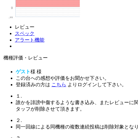
0
-10
レビュー
スペック
アラート機能
機種評価・レビュー
ゲスト
様
様
この台への感想や評価をお聞かせ下さい。
登録済みの方は
こちら
よりログインして下さい。
１.
誰かを誹謗中傷するような書き込み、またレビューに
タッフが削除させて頂きます。
２.
同一回線による同機種の複数連続投稿は削除対象とな