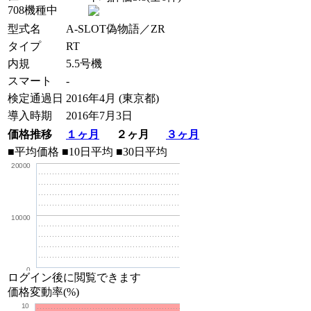
708機種中
型式名
A-SLOT偽物語／ZR
タイプ
RT
内規
5.5号機
スマート
-
検定通過日
2016年4月 (東京都)
導入時期
2016年7月3日
価格推移
１ヶ月
２ヶ月
３ヶ月
■平均価格
■10日平均
■30日平均
20000
10000
0
ログイン後に閲覧できます
価格変動率(%)
10