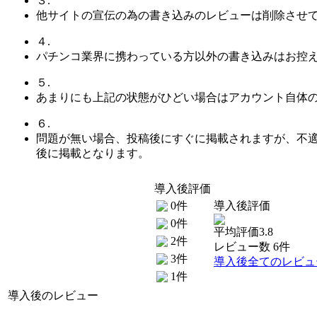
３.
他サイトの宣伝の為の書き込みのレビューは削除させ
４.
パチンコ業界に携わっている方以外の書き込みはお控
５.
あまりにも上記の状態がひどい場合はアカウント自体
６.
問題が無い場合、投稿後にすぐに掲載されますが、不
後に掲載となります。
導入後評価
0件
導入後評価
0件
平均評価3.8
2件
レビュー数 6件
3件
導入後全てのレビュ
1件
導入後のレビュー