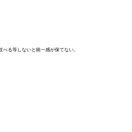
。
並べる等しないと統一感が保てない。
。