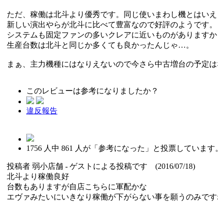
ただ、稼働は北斗より優秀です。同じ使いまわし機とはいえ
新しい演出やらが北斗に比べて豊富なので好評のようです。
システムも固定ファンの多いクレアに近いものがありますか
生産台数は北斗と同じか多くても良かったんじゃ…。
まぁ、主力機種にはなりえないので今さら中古増台の予定は
このレビューは参考になりましたか？
違反報告
1756
人中
861
人が「参考になった」と投票しています
投稿者
弱小店舗
- ゲストによる投稿です (2016/07/18)
北斗より稼働良好
台数もありますが自店こちらに軍配かな
エヴァみたいにいきなり稼働が下がらない事を願うのみですね(