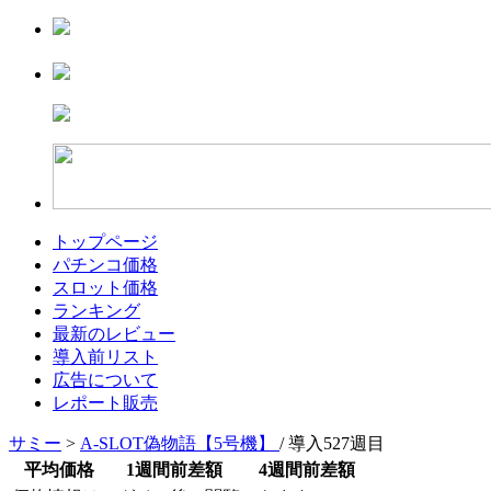
トップページ
パチンコ価格
スロット価格
ランキング
最新のレビュー
導入前リスト
広告について
レポート販売
サミー
>
A-SLOT偽物語【5号機】
/ 導入527週目
平均価格
1週間前差額
4週間前差額