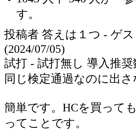
す。
投稿者
答えは１つ
- ゲ
(2024/07/05)
試打 -
試打無し
導入推奨数
同じ検定通過なのに出さ
簡単です。HCを買って
ってことです。