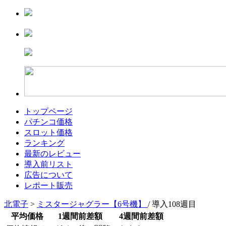
トップページ
パチンコ価格
スロット価格
ランキング
最新のレビュー
導入前リスト
広告について
レポート販売
北電子
>
ミスタージャグラー【6号機】
/ 導入108週目
平均価格
1週間前差額
4週間前差額