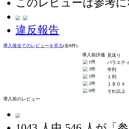
このレビューは参考に
違反報告
導入後全てのレビューを見る
(全8件)
導入前評価
見送り
1件
バラエテ
3件
半列
1件
１列
2件
１ＢＯＸ
0件
それ以上
導入前のレビュー
1043
人中
546
人が「参