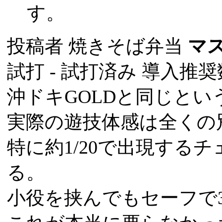
す。
投稿者
焼きそば弁当
マ
試打 -
試打済み
導入推奨数
沖ドキGOLDと同じと
実際の遊技体感は全くの
特に約1/20で出現する
る。
小役を挟んでもセーフで