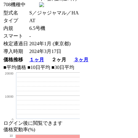
708機種中
型式名
S／ジャジャマル／HA
タイプ
AT
内規
6.5号機
スマート
-
検定通過日
2024年1月 (東京都)
導入時期
2024年3月17日
価格推移
１ヶ月
２ヶ月
３ヶ月
■平均価格
■10日平均
■30日平均
20000
10000
0
ログイン後に閲覧できます
価格変動率(%)
10