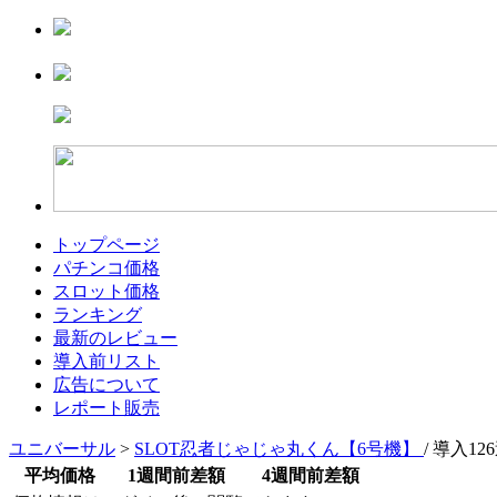
トップページ
パチンコ価格
スロット価格
ランキング
最新のレビュー
導入前リスト
広告について
レポート販売
ユニバーサル
>
SLOT忍者じゃじゃ丸くん【6号機】
/ 導入12
平均価格
1週間前差額
4週間前差額