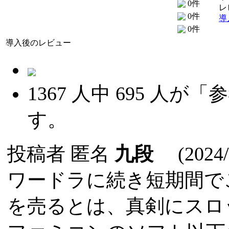
0件
レ
0件
導
0件
導入後のレビュー
1367
人中
695
人が「参
す。
投稿者
匿名
九段
(2024/0
ワードラに続き短期間で
を売るとは、真剣にスロ