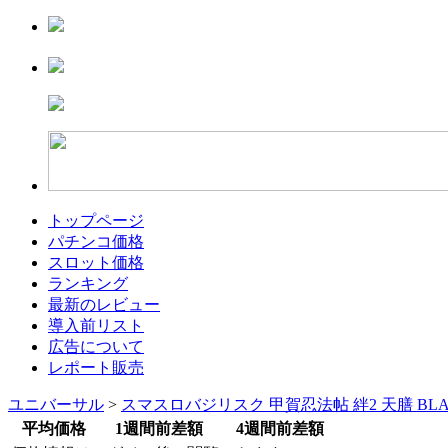
トップページ
パチンコ価格
スロット価格
ランキング
最新のレビュー
導入前リスト
広告について
レポート販売
ユニバーサル
>
スマスロバジリスク 甲賀忍法帖 絆2 天膳 BLAC
平均価格
1週間前差額
4週間前差額