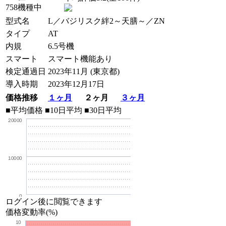
758機種中
型式名
L／バジリスク絆2～天膳～／ZN
タイプ
AT
内規
6.5号機
スマート
スマート機能あり
検定通過日
2023年11月 (東京都)
導入時期
2023年12月17日
価格推移
１ヶ月
２ヶ月
３ヶ月
■平均価格
■10日平均
■30日平均
20000
10000
0
ログイン後に閲覧できます
価格変動率(%)
10