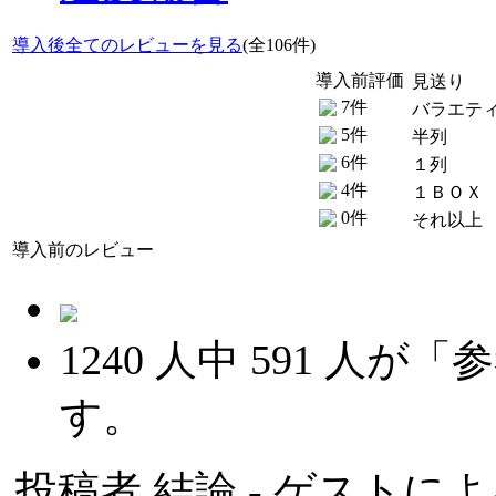
導入後全てのレビューを見る
(全106件)
導入前評価
見送り
7件
バラエテ
5件
半列
6件
１列
4件
１ＢＯＸ
0件
それ以上
導入前のレビュー
1240
人中
591
人が「参
す。
投稿者
結論
- ゲストによる