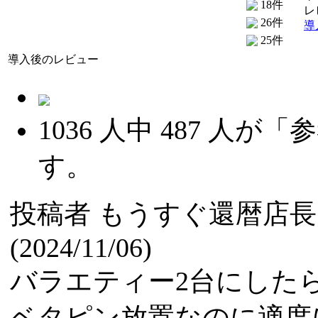
18件
レ
26件
導
25件
導入後のレビュー
1036
人中
487
人が「参
す。
投稿者
もうすぐ還暦店長
(2024/11/06)
バラエティー2台にした
ベタピン放置なのに適度