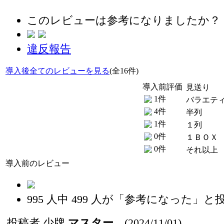
このレビューは参考になりましたか？
違反報告
導入後全てのレビューを見る
(全16件)
導入前評価
見送り
1件
バラエテ
4件
半列
1件
１列
0件
１ＢＯＸ
0件
それ以上
導入前のレビュー
995
人中
499
人が「参考になった」と
投稿者
少牌
マスター
(2024/11/01)