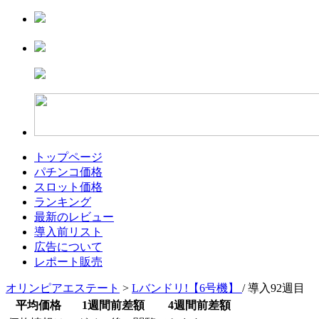
トップページ
パチンコ価格
スロット価格
ランキング
最新のレビュー
導入前リスト
広告について
レポート販売
オリンピアエステート
>
Lバンドリ!【6号機】
/ 導入92週目
平均価格
1週間前差額
4週間前差額